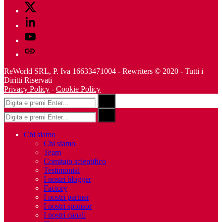
Twitter
Linkedin
Youtube
Telegram
ReWorld SRL, P. Iva 16633471004 - Rewriters © 2020 - Tutti i
Diritti Riservati
Privacy Policy
-
Cookie Policy
Risultati
Search
per:
Risultati
Search
per:
Chi siamo
Chi siamo
Team
Comitato scientifico
Testimonial
I nostri blogger
Factory
I nostri partner
I nostri sponsor
I nostri canali