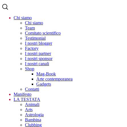
Chi siamo
Chi siamo
Team
Comitato scientifico
Testimonial
I nostri blogger
Factory
I nostri partner
I nostri sponsor
I nostri canali
Shop
Mag-Book
Arte contemporanea
Gadgets
Contatti
Manifesto
LA TESTATA
Animali
Arts
Astrologia
Bambinə
Clubbing