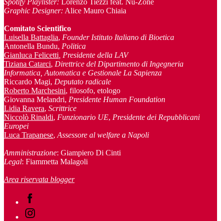
Spotify Playlister:
Lorenzo Tiezzi feat. Nu-Zone
Graphic Designer:
Alice Mauro Chiaia
Comitato Scientifico
Luisella Battaglia
,
Founder Istituto Italiano di Bioetica
Antonella Bundu,
Politica
Gianluca Felicetti
, Presidente della LAV
Tiziana Catarci
,
Direttrice del Dipartimento di Ingegneria
Informatica, Automatica e Gestionale La Sapienza
Riccardo Magi,
Deputato radicale
Roberto Marchesini
, filosofo, etologo
Giovanna Melandri,
Presidente Human Foundation
Lidia Ravera
,
Scrittrice
Niccolò Rinaldi
,
Funzionario UE
,
Presidente dei Repubblicani
Europei
Luca Trapanese
,
Assessore al welfare a Napoli
Amministrazione
: Giampiero Di Cinti
Legal
: Fiammetta Malagoli
Area riservata blogger
Facebook
Instagram