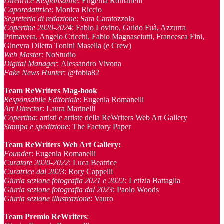
Direttrice Responsabile
: Eugenia Romanelli
Caporedattrice
: Monica Riccio
Segreteria di redazione
: Sara Caratozzolo
Copertine 2020-2024
: Fabio Lovino, Guido Fuà, Azzurra
Primavera, Angelo Cricchi, Fabio Magnasciutti, Francesca Fini,
Ginevra Diletta Tonini Masella (e Crew)
Web Master
: NoStudio
Digital Manager
: Alessandro Vivona
Fake News Hunter
: @fobia82
Team
ReWriters Mag-book
Responsabile Editoriale
: Eugenia Romanelli
Art Director
: Laura Marinelli
Copertina
: artisti e artiste della ReWriters Web Art Gallery
Stampa e spedizione
: The Factory Paper
Team ReWriters Web Art Gallery
:
Founder
: Eugenia Romanelli
Curatore 2020-2022
: Luca Beatrice
Curatrice dal 2023
: Rory Cappelli
Giuria sezione fotografia 2021 e 2022:
Letizia Battaglia
Giuria sezione fotografia dal 2023
: Paolo Woods
Giuria sezione illustrazione
: Vauro
Team Premio ReWriters
: