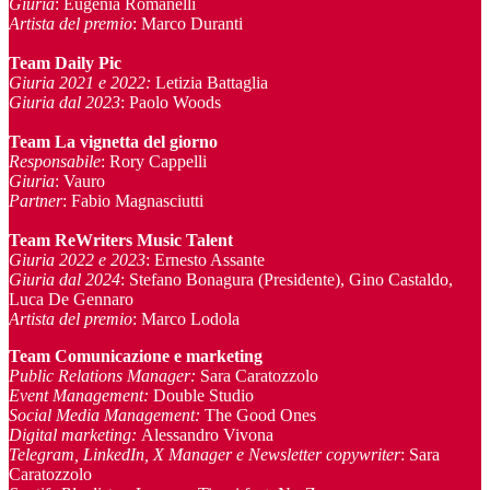
Giuria
: Eugenia Romanelli
Artista del premio
: Marco Duranti
Team Daily Pic
Giuria 2021 e 2022:
Letizia Battaglia
Giuria dal 2023
: Paolo Woods
Team La vignetta del giorno
Responsabile
: Rory Cappelli
Giuria
: Vauro
Partner
: Fabio Magnasciutti
Team ReWriters Music Talent
Giuria 2022 e 2023
: Ernesto Assante
Giuria dal 2024
: Stefano Bonagura (Presidente), Gino Castaldo,
Luca De Gennaro
Artista del premio
: Marco Lodola
Team Comunicazione e marketing
Public Relations Manager
:
Sara Caratozzolo
Event Management
:
Double Studio
Social Media Management:
The Good Ones
Digital marketing:
Alessandro Vivona
Telegram, LinkedIn, X Manager
e Newsletter copywriter
: Sara
Caratozzolo