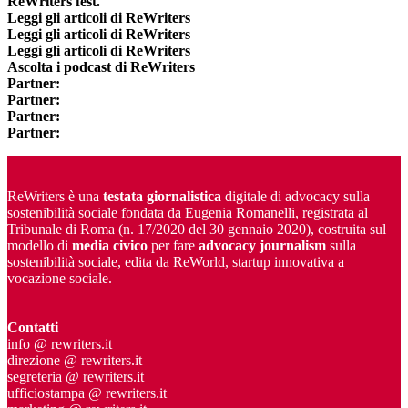
ReWriters fest.
Leggi gli articoli di ReWriters
Leggi gli articoli di ReWriters
Leggi gli articoli di ReWriters
Ascolta i podcast di ReWriters
Partner:
Partner:
Partner:
Partner:
ReWriters è una
testata giornalistica
digitale di advocacy sulla
sostenibilità sociale fondata da
Eugenia Romanelli
, registrata al
Tribunale di Roma (n. 17/2020 del 30 gennaio 2020), costruita sul
modello di
media civico
per fare
advocacy journalism
sulla
sostenibilità sociale, edita da ReWorld, startup innovativa a
vocazione sociale.
Contatti
info @ rewriters.it
direzione @ rewriters.it
segreteria @ rewriters.it
ufficiostampa @ rewriters.it