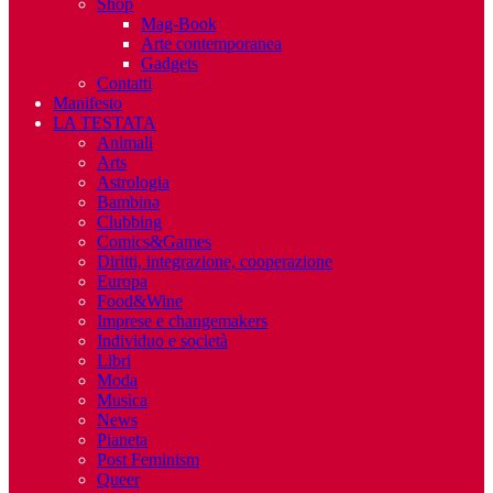
Shop
Mag-Book
Arte contemporanea
Gadgets
Contatti
Manifesto
LA TESTATA
Animali
Arts
Astrologia
Bambinə
Clubbing
Comics&Games
Diritti, integrazione, cooperazione
Europa
Food&Wine
Imprese e changemakers
Individuo e società
Libri
Moda
Musica
News
Pianeta
Post Feminism
Queer