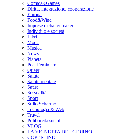
Comics&Games
Diritti, integrazione, cooperazione
Europa
Food&Wine
Imprese e changemakers
Individuo e società
Libri
Moda
Musica
News
Pianeta
Post Feminism
Queer
Salute
Salute mentale
Satira
Sessualità
Sport
Sullo Schermo
Tecnologia & Web
Travel
Pubbliredazionali
VLOG
LA VIGNETTA DEL GIORNO
COPERTINE