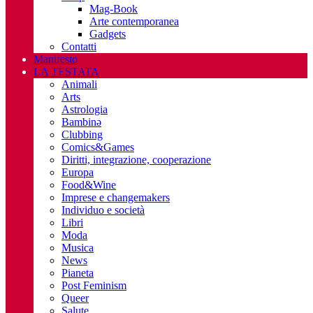
Mag-Book
Arte contemporanea
Gadgets
Contatti
Manifesto
LA TESTATA
Animali
Arts
Astrologia
Bambinə
Clubbing
Comics&Games
Diritti, integrazione, cooperazione
Europa
Food&Wine
Imprese e changemakers
Individuo e società
Libri
Moda
Musica
News
Pianeta
Post Feminism
Queer
Salute