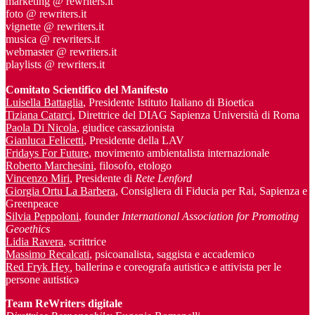
marketing @ rewriters.it
foto @ rewriters.it
vignette @ rewriters.it
musica @ rewriters.it
webmaster @ rewriters.it
playlists @ rewriters.it
Comitato Scientifico del Manifesto
Luisella Battaglia
, Presidente Istituto Italiano di Bioetica
Tiziana Catarci
, Direttrice del DIAG Sapienza Università di Roma
Paola Di Nicola
, giudice cassazionista
Gianluca Felicetti
, Presidente della LAV
Fridays For Future
, movimento ambientalista internazionale
Roberto Marchesini
, filosofo, etologo
Vincenzo Miri
, Presidente di
Rete Lenford
Giorgia Ortu La Barbera
, Consigliera di Fiducia per Rai, Sapienza e
Greenpeace
Silvia Peppoloni
, founder
International Association for Promoting
Geoethics
Lidia Ravera
, scrittrice
Massimo Recalcati
, psicoanalista, saggista e accademico
Red Fryk Hey
,
ballerinə e coreografa autisticə e attivista per le
persone autisticə
Team ReWriters digitale