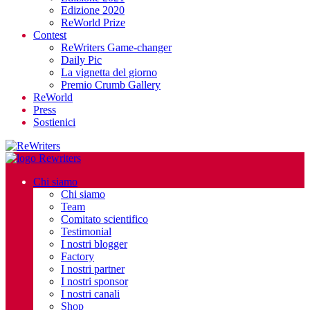
Edizione 2020
ReWorld Prize
Contest
ReWriters Game-changer
Daily Pic
La vignetta del giorno
Premio Crumb Gallery
ReWorld
Press
Sostienici
Chi siamo
Chi siamo
Team
Comitato scientifico
Testimonial
I nostri blogger
Factory
I nostri partner
I nostri sponsor
I nostri canali
Shop