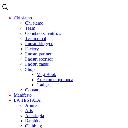
Chi siamo
Chi siamo
Team
Comitato scientifico
Testimonial
I nostri blogger
Factory
I nostri partner
I nostri sponsor
I nostri canali
Shop
Mag-Book
Arte contemporanea
Gadgets
Contatti
Manifesto
LA TESTATA
Animali
Arts
Astrologia
Bambinə
Clubbing