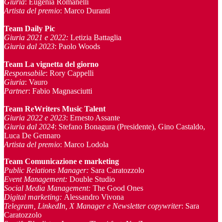
Giuria
: Eugenia Romanelli
Artista del premio
: Marco Duranti
Team Daily Pic
Giuria 2021 e 2022:
Letizia Battaglia
Giuria dal 2023
: Paolo Woods
Team La vignetta del giorno
Responsabile
: Rory Cappelli
Giuria
: Vauro
Partner
: Fabio Magnasciutti
Team ReWriters Music Talent
Giuria 2022 e 2023
: Ernesto Assante
Giuria dal 2024
: Stefano Bonagura (Presidente), Gino Castaldo,
Luca De Gennaro
Artista del premio
: Marco Lodola
Team Comunicazione e marketing
Public Relations Manager
:
Sara Caratozzolo
Event Management
:
Double Studio
Social Media Management:
The Good Ones
Digital marketing:
Alessandro Vivona
Telegram, LinkedIn, X Manager
e Newsletter copywriter
: Sara
Caratozzolo