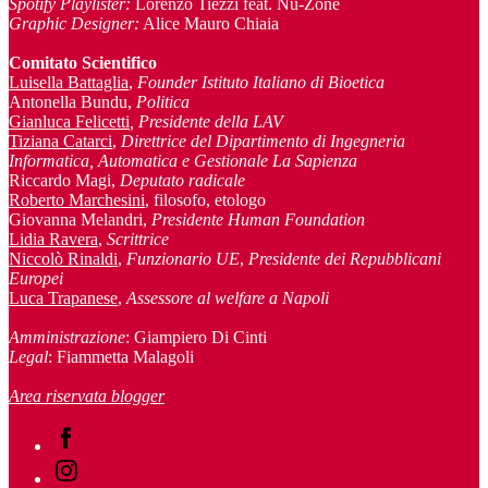
Spotify Playlister:
Lorenzo Tiezzi feat. Nu-Zone
Graphic Designer:
Alice Mauro Chiaia
Comitato Scientifico
Luisella Battaglia
,
Founder Istituto Italiano di Bioetica
Antonella Bundu,
Politica
Gianluca Felicetti
, Presidente della LAV
Tiziana Catarci
,
Direttrice del Dipartimento di Ingegneria
Informatica, Automatica e Gestionale La Sapienza
Riccardo Magi,
Deputato radicale
Roberto Marchesini
, filosofo, etologo
Giovanna Melandri,
Presidente Human Foundation
Lidia Ravera
,
Scrittrice
Niccolò Rinaldi
,
Funzionario UE
,
Presidente dei Repubblicani
Europei
Luca Trapanese
,
Assessore al welfare a Napoli
Amministrazione
: Giampiero Di Cinti
Legal
: Fiammetta Malagoli
Area riservata blogger
Facebook
Instagram