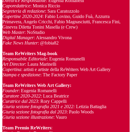
Direttrice Responsabile
: Eugenia Romanelli
Caporedattrice
: Monica Riccio
Segreteria di redazione
: Sara Caratozzolo
Copertine 2020-2024
: Fabio Lovino, Guido Fuà, Azzurra
Primavera, Angelo Cricchi, Fabio Magnasciutti, Francesca Fini,
Ginevra Diletta Tonini Masella (e Crew)
Web Master
: NoStudio
Digital Manager
: Alessandro Vivona
Fake News Hunter
: @fobia82
Team
ReWriters Mag-book
Responsabile Editoriale
: Eugenia Romanelli
Art Director
: Laura Marinelli
Copertina
: artisti e artiste della ReWriters Web Art Gallery
Stampa e spedizione
: The Factory Paper
Team ReWriters Web Art Gallery
:
Founder
: Eugenia Romanelli
Curatore 2020-2022
: Luca Beatrice
Curatrice dal 2023
: Rory Cappelli
Giuria sezione fotografia 2021 e 2022:
Letizia Battaglia
Giuria sezione fotografia dal 2023
: Paolo Woods
Giuria sezione illustrazione
: Vauro
Team Premio ReWriters
: