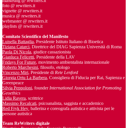
marketing @ rewriters.it
foto @ rewriters.it
vignette @ rewriters.it
musica @ rewriters.it
webmaster @ rewriters.it
playlists @ rewriters.it
Comitato Scientifico del Manifesto
Luisella Battaglia
, Presidente Istituto Italiano di Bioetica
Tiziana Catarci
, Direttrice del DIAG Sapienza Università di Roma
Paola Di Nicola
, giudice cassazionista
Gianluca Felicetti
, Presidente della LAV
Fridays For Future
, movimento ambientalista internazionale
Roberto Marchesini
, filosofo, etologo
Vincenzo Miri
, Presidente di
Rete Lenford
Giorgia Ortu La Barbera
, Consigliera di Fiducia per Rai, Sapienza e
Greenpeace
Silvia Peppoloni
, founder
International Association for Promoting
Geoethics
Lidia Ravera
, scrittrice
Massimo Recalcati
, psicoanalista, saggista e accademico
Red Fryk Hey
,
ballerinə e coreografa autisticə e attivista per le
persone autisticə
Team ReWriters digitale