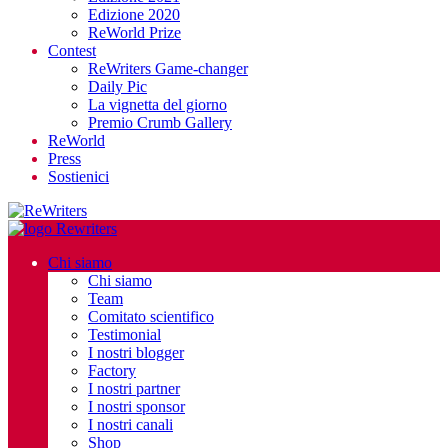
Edizione 2020
ReWorld Prize
Contest
ReWriters Game-changer
Daily Pic
La vignetta del giorno
Premio Crumb Gallery
ReWorld
Press
Sostienici
Chi siamo
Chi siamo
Team
Comitato scientifico
Testimonial
I nostri blogger
Factory
I nostri partner
I nostri sponsor
I nostri canali
Shop