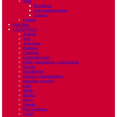
Shop
Mag-Book
Arte contemporanea
Gadgets
Contatti
Manifesto
LA TESTATA
Animali
Arts
Astrologia
Bambinə
Clubbing
Comics&Games
Diritti, integrazione, cooperazione
Europa
Food&Wine
Imprese e changemakers
Individuo e società
Libri
Moda
Musica
News
Pianeta
Post Feminism
Queer