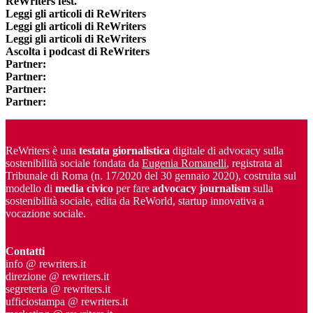
ReWriters fest.
Leggi gli articoli di ReWriters
Leggi gli articoli di ReWriters
Leggi gli articoli di ReWriters
Ascolta i podcast di ReWriters
Partner:
Partner:
Partner:
Partner:
ReWriters è una
testata giornalistica
digitale di advocacy sulla
sostenibilità sociale fondata da
Eugenia Romanelli
, registrata al
Tribunale di Roma (n. 17/2020 del 30 gennaio 2020), costruita sul
modello di
media civico
per fare
advocacy journalism
sulla
sostenibilità sociale, edita da ReWorld, startup innovativa a
vocazione sociale.
Contatti
info @ rewriters.it
direzione @ rewriters.it
segreteria @ rewriters.it
ufficiostampa @ rewriters.it