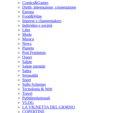
Comics&Games
Diritti, integrazione, cooperazione
Europa
Food&Wine
Imprese e changemakers
Individuo e società
Libri
Moda
Musica
News
Pianeta
Post Feminism
Queer
Salute
Salute mentale
Satira
Sessualità
Sport
Sullo Schermo
Tecnologia & Web
Travel
Pubbliredazionali
VLOG
LA VIGNETTA DEL GIORNO
COPERTINE