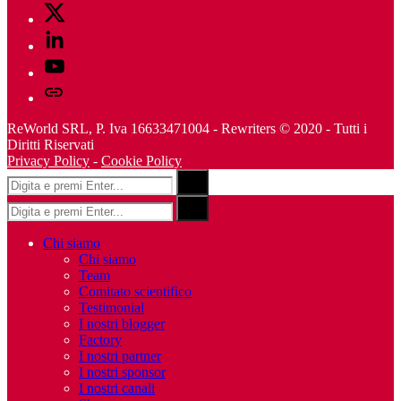
Twitter
Linkedin
Youtube
Telegram
ReWorld SRL, P. Iva 16633471004 - Rewriters © 2020 - Tutti i
Diritti Riservati
Privacy Policy
-
Cookie Policy
Risultati
Search
per:
Risultati
Search
per:
Chi siamo
Chi siamo
Team
Comitato scientifico
Testimonial
I nostri blogger
Factory
I nostri partner
I nostri sponsor
I nostri canali