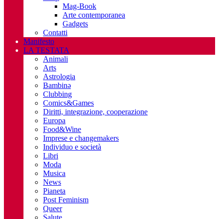
Mag-Book
Arte contemporanea
Gadgets
Contatti
Manifesto
LA TESTATA
Animali
Arts
Astrologia
Bambinə
Clubbing
Comics&Games
Diritti, integrazione, cooperazione
Europa
Food&Wine
Imprese e changemakers
Individuo e società
Libri
Moda
Musica
News
Pianeta
Post Feminism
Queer
Salute