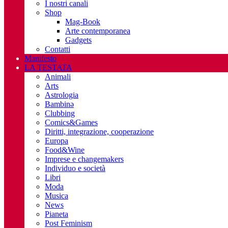
I nostri canali
Shop
Mag-Book
Arte contemporanea
Gadgets
Contatti
Manifesto
LA TESTATA
Animali
Arts
Astrologia
Bambinə
Clubbing
Comics&Games
Diritti, integrazione, cooperazione
Europa
Food&Wine
Imprese e changemakers
Individuo e società
Libri
Moda
Musica
News
Pianeta
Post Feminism