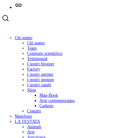
Telegram
Chi siamo
Chi siamo
Team
Comitato scientifico
Testimonial
I nostri blogger
Factory
I nostri partner
I nostri sponsor
I nostri canali
Shop
Mag-Book
Arte contemporanea
Gadgets
Contatti
Manifesto
LA TESTATA
Animali
Arts
Astrologia