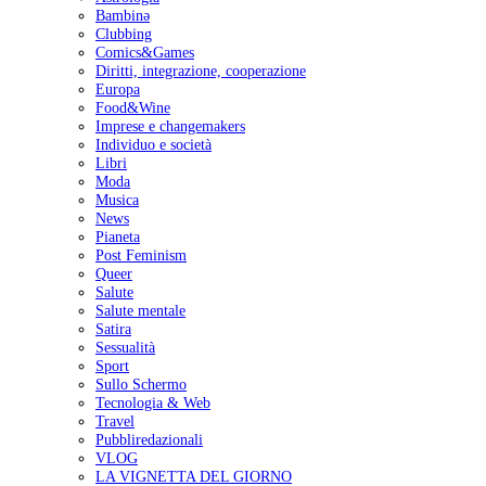
Bambinə
Clubbing
Comics&Games
Diritti, integrazione, cooperazione
Europa
Food&Wine
Imprese e changemakers
Individuo e società
Libri
Moda
Musica
News
Pianeta
Post Feminism
Queer
Salute
Salute mentale
Satira
Sessualità
Sport
Sullo Schermo
Tecnologia & Web
Travel
Pubbliredazionali
VLOG
LA VIGNETTA DEL GIORNO