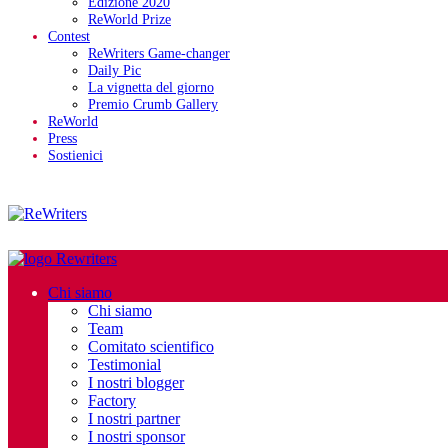
Edizione 2020
ReWorld Prize
Contest
ReWriters Game-changer
Daily Pic
La vignetta del giorno
Premio Crumb Gallery
ReWorld
Press
Sostienici
Chi siamo
Chi siamo
Team
Comitato scientifico
Testimonial
I nostri blogger
Factory
I nostri partner
I nostri sponsor