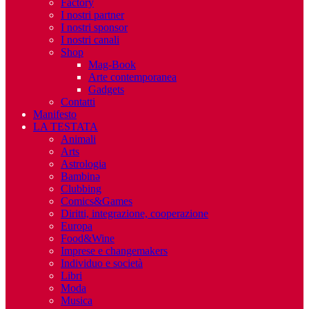
Factory
I nostri partner
I nostri sponsor
I nostri canali
Shop
Mag-Book
Arte contemporanea
Gadgets
Contatti
Manifesto
LA TESTATA
Animali
Arts
Astrologia
Bambinə
Clubbing
Comics&Games
Diritti, integrazione, cooperazione
Europa
Food&Wine
Imprese e changemakers
Individuo e società
Libri
Moda
Musica