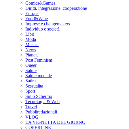
Comics&Games
Diritti, integrazione, cooperazione
Europa
Food&Wine
Imprese e changemakers
Individuo e società
Libri
Moda
Musica
News
Pianeta
Post Feminism
Queer
Salute
Salute mentale
Satira
Sessualità
Sport
Sullo Schermo
Tecnologia & Web
Travel
Pubbliredazionali
VLOG
LA VIGNETTA DEL GIORNO
COPERTINE