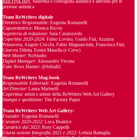
Red Fryk Hey
,
ballerinə e coreografa autisticə e attivista per le
persone autisticə
Team ReWriters digitale
Direttrice Responsabile
: Eugenia Romanelli
Caporedattrice
: Monica Riccio
Segreteria di redazione
: Sara Caratozzolo
Copertine 2020-2024
: Fabio Lovino, Guido Fuà, Azzurra
Primavera, Angelo Cricchi, Fabio Magnasciutti, Francesca Fini,
Ginevra Diletta Tonini Masella (e Crew)
Web Master
: NoStudio
Digital Manager
: Alessandro Vivona
Fake News Hunter
: @fobia82
Team
ReWriters Mag-book
Responsabile Editoriale
: Eugenia Romanelli
Art Director
: Laura Marinelli
Copertina
: artisti e artiste della ReWriters Web Art Gallery
Stampa e spedizione
: The Factory Paper
Team ReWriters Web Art Gallery
:
Founder
: Eugenia Romanelli
Curatore 2020-2022
: Luca Beatrice
Curatrice dal 2023
: Rory Cappelli
Giuria sezione fotografia 2021 e 2022:
Letizia Battaglia