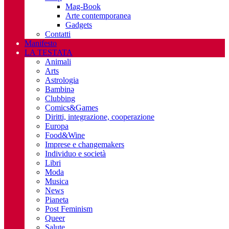
Mag-Book
Arte contemporanea
Gadgets
Contatti
Manifesto
LA TESTATA
Animali
Arts
Astrologia
Bambinə
Clubbing
Comics&Games
Diritti, integrazione, cooperazione
Europa
Food&Wine
Imprese e changemakers
Individuo e società
Libri
Moda
Musica
News
Pianeta
Post Feminism
Queer
Salute