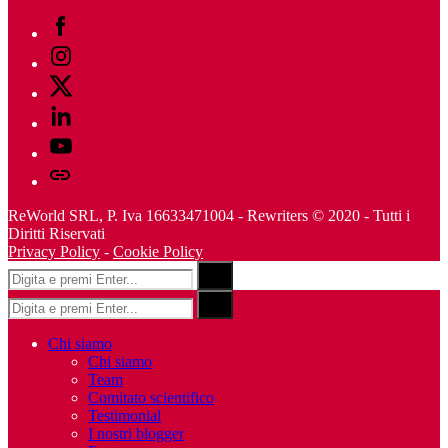
Facebook
Instagram
Twitter
Linkedin
Youtube
Telegram
ReWorld SRL, P. Iva 16633471004 - Rewriters © 2020 - Tutti i
Diritti Riservati
Privacy Policy
-
Cookie Policy
Risultati
Search
per:
Risultati
Search
per:
Chi siamo
Chi siamo
Team
Comitato scientifico
Testimonial
I nostri blogger