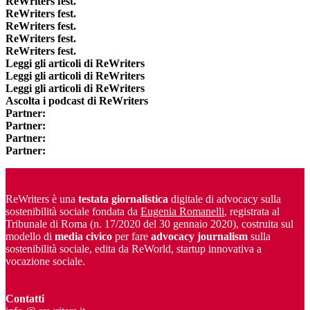
ReWriters fest.
ReWriters fest.
ReWriters fest.
ReWriters fest.
ReWriters fest.
Leggi gli articoli di ReWriters
Leggi gli articoli di ReWriters
Leggi gli articoli di ReWriters
Ascolta i podcast di ReWriters
Partner:
Partner:
Partner:
Partner:
ReWriters è una
testata giornalistica
digitale di advocacy sulla
sostenibilità sociale fondata da
Eugenia Romanelli
, registrata al
Tribunale di Roma (n. 17/2020 del 30 gennaio 2020), costruita sul
modello di
media civico
per fare
advocacy journalism
sulla
sostenibilità sociale, edita da ReWorld, startup innovativa a
vocazione sociale.
Contatti