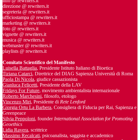
info @ rewriters.it
direzione @ rewriters.it
segreteria @ rewriters.it
ufficiostampa @ rewriters.it
marketing @ rewriters.it
foto @ rewriters.it
vignette @ rewriters.it
musica @ rewriters.it
webmaster @ rewriters.it
playlists @ rewriters.it
Comitato Scientifico del Manifesto
Luisella Battaglia
, Presidente Istituto Italiano di Bioetica
Tiziana Catarci
, Direttrice del DIAG Sapienza Università di Roma
Paola Di Nicola
, giudice cassazionista
Gianluca Felicetti
, Presidente della LAV
Fridays For Future
, movimento ambientalista internazionale
Roberto Marchesini
, filosofo, etologo
Vincenzo Miri
, Presidente di
Rete Lenford
Giorgia Ortu La Barbera
, Consigliera di Fiducia per Rai, Sapienza e
Greenpeace
Silvia Peppoloni
, founder
International Association for Promoting
Geoethics
Lidia Ravera
, scrittrice
Massimo Recalcati
, psicoanalista, saggista e accademico