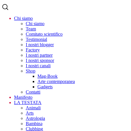
Chi siamo
Chi siamo
Team
Comitato scientifico
Testimonial
I nostri blogger
Factory
I nostri partner
I nostri sponsor
I nostri canali
Shop
Mag-Book
Arte contemporanea
Gadgets
Contatti
Manifesto
LA TESTATA
Animali
Arts
Astrologia
Bambinə
Clubbing