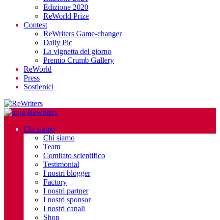
Edizione 2020
ReWorld Prize
Contest
ReWriters Game-changer
Daily Pic
La vignetta del giorno
Premio Crumb Gallery
ReWorld
Press
Sostienici
Chi siamo
Chi siamo
Team
Comitato scientifico
Testimonial
I nostri blogger
Factory
I nostri partner
I nostri sponsor
I nostri canali
Shop