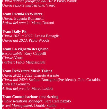
Giuria sezione fotografia dal 2023
: Paolo Woods
Giuria sezione illustrazione
: Vauro
Team Premio ReWriters
:
Giuria
: Eugenia Romanelli
Artista del premio
: Marco Duranti
Team Daily Pic
Giuria 2021 e 2022:
Letizia Battaglia
Giuria dal 2023
: Paolo Woods
Team La vignetta del giorno
Responsabile
: Rory Cappelli
Giuria
: Vauro
Partner
: Fabio Magnasciutti
Team ReWriters Music Talent
Giuria 2022 e 2023
: Ernesto Assante
Giuria dal 2024
: Stefano Bonagura (Presidente), Gino Castaldo,
Luca De Gennaro
Artista del premio
: Marco Lodola
Team Comunicazione e marketing
Public Relations Manager
:
Sara Caratozzolo
Event Management
:
Double Studio