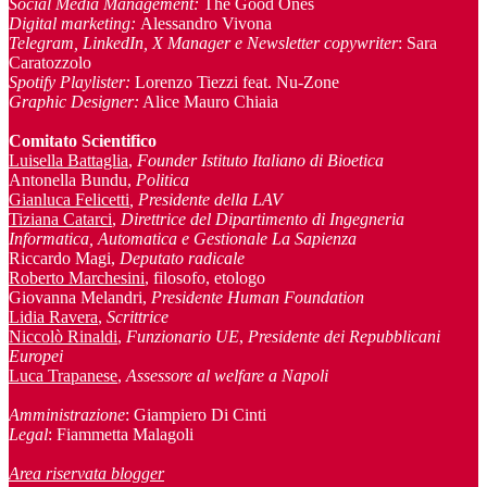
Social Media Management:
The Good Ones
Digital marketing:
Alessandro Vivona
Telegram, LinkedIn, X Manager
e Newsletter copywriter
: Sara
Caratozzolo
Spotify Playlister:
Lorenzo Tiezzi feat. Nu-Zone
Graphic Designer:
Alice Mauro Chiaia
Comitato Scientifico
Luisella Battaglia
,
Founder Istituto Italiano di Bioetica
Antonella Bundu,
Politica
Gianluca Felicetti
, Presidente della LAV
Tiziana Catarci
,
Direttrice del Dipartimento di Ingegneria
Informatica, Automatica e Gestionale La Sapienza
Riccardo Magi,
Deputato radicale
Roberto Marchesini
, filosofo, etologo
Giovanna Melandri,
Presidente Human Foundation
Lidia Ravera
,
Scrittrice
Niccolò Rinaldi
,
Funzionario UE
,
Presidente dei Repubblicani
Europei
Luca Trapanese
,
Assessore al welfare a Napoli
Amministrazione
: Giampiero Di Cinti
Legal
: Fiammetta Malagoli
Area riservata blogger