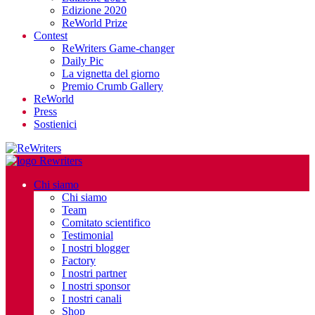
Edizione 2020
ReWorld Prize
Contest
ReWriters Game-changer
Daily Pic
La vignetta del giorno
Premio Crumb Gallery
ReWorld
Press
Sostienici
Chi siamo
Chi siamo
Team
Comitato scientifico
Testimonial
I nostri blogger
Factory
I nostri partner
I nostri sponsor
I nostri canali
Shop