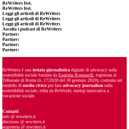
ReWriters fest.
ReWriters fest.
Leggi gli articoli di ReWriters
Leggi gli articoli di ReWriters
Leggi gli articoli di ReWriters
Ascolta i podcast di ReWriters
Partner:
Partner:
Partner:
Partner:
ReWriters è una
testata giornalistica
digitale di advocacy sulla
sostenibilità sociale fondata da
Eugenia Romanelli
, registrata al
Tribunale di Roma (n. 17/2020 del 30 gennaio 2020), costruita sul
modello di
media civico
per fare
advocacy journalism
sulla
sostenibilità sociale, edita da ReWorld, startup innovativa a
vocazione sociale.
Contatti
info @ rewriters.it
direzione @ rewriters.it
segreteria @ rewriters.it