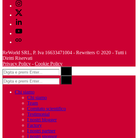
Instagram
Twitter
Linkedin
Youtube
Telegram
ReWorld SRL, P. Iva 16633471004 - Rewriters © 2020 - Tutti i
Diritti Riservati
Privacy Policy
-
Cookie Policy
Risultati
Search
per:
Risultati
Search
per:
Chi siamo
Chi siamo
Team
Comitato scientifico
Testimonial
I nostri blogger
Factory
I nostri partner
I nostri sponsor