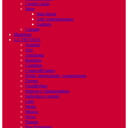
I nostri canali
Shop
Mag-Book
Arte contemporanea
Gadgets
Contatti
Manifesto
LA TESTATA
Animali
Arts
Astrologia
Bambinə
Clubbing
Comics&Games
Diritti, integrazione, cooperazione
Europa
Food&Wine
Imprese e changemakers
Individuo e società
Libri
Moda
Musica
News
Pianeta
Post Feminism