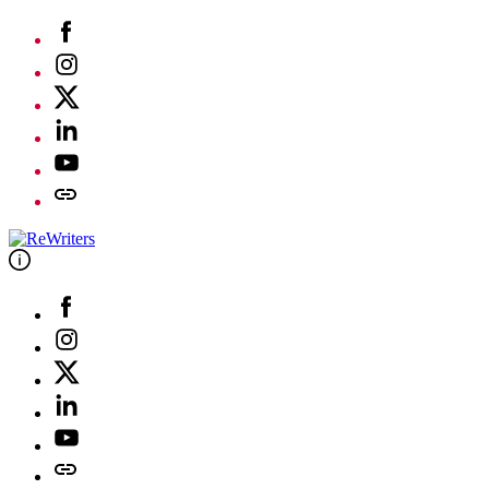
Skip
Facebook
to
Instagram
content
Twitter
Linkedin
Youtube
Telegram
Facebook
Instagram
Twitter
Linkedin
Youtube
Telegram