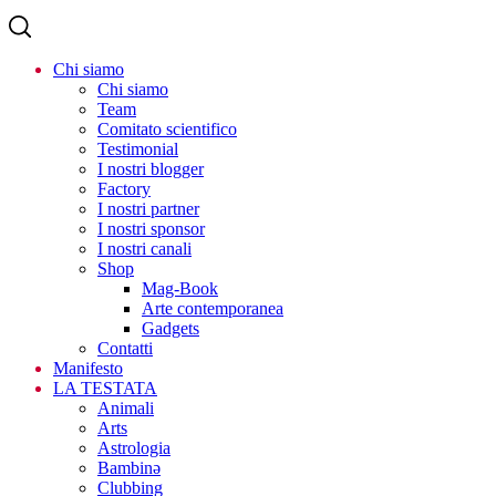
Chi siamo
Chi siamo
Team
Comitato scientifico
Testimonial
I nostri blogger
Factory
I nostri partner
I nostri sponsor
I nostri canali
Shop
Mag-Book
Arte contemporanea
Gadgets
Contatti
Manifesto
LA TESTATA
Animali
Arts
Astrologia
Bambinə
Clubbing