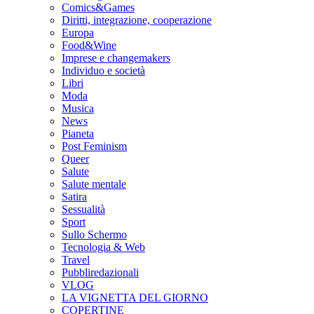
Comics&Games
Diritti, integrazione, cooperazione
Europa
Food&Wine
Imprese e changemakers
Individuo e società
Libri
Moda
Musica
News
Pianeta
Post Feminism
Queer
Salute
Salute mentale
Satira
Sessualità
Sport
Sullo Schermo
Tecnologia & Web
Travel
Pubbliredazionali
VLOG
LA VIGNETTA DEL GIORNO
COPERTINE