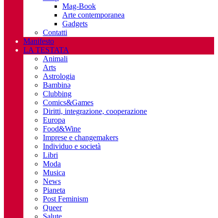
Mag-Book
Arte contemporanea
Gadgets
Contatti
Manifesto
LA TESTATA
Animali
Arts
Astrologia
Bambinə
Clubbing
Comics&Games
Diritti, integrazione, cooperazione
Europa
Food&Wine
Imprese e changemakers
Individuo e società
Libri
Moda
Musica
News
Pianeta
Post Feminism
Queer
Salute