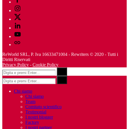
Instagram
Twitter
Linkedin
Youtube
Telegram
ReWorld SRL, P. Iva 16633471004 - Rewriters © 2020 - Tutti i
Diritti Riservati
Privacy Policy
-
Cookie Policy
Risultati
Search
per:
Risultati
Search
per:
Chi siamo
Chi siamo
Team
Comitato scientifico
Testimonial
I nostri blogger
Factory
I nostri partner