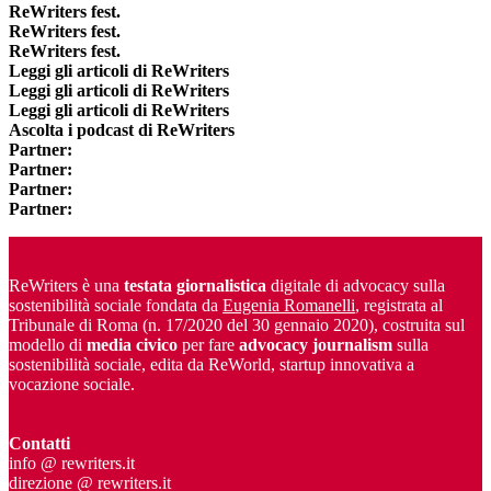
ReWriters fest.
ReWriters fest.
ReWriters fest.
Leggi gli articoli di ReWriters
Leggi gli articoli di ReWriters
Leggi gli articoli di ReWriters
Ascolta i podcast di ReWriters
Partner:
Partner:
Partner:
Partner:
ReWriters è una
testata giornalistica
digitale di advocacy sulla
sostenibilità sociale fondata da
Eugenia Romanelli
, registrata al
Tribunale di Roma (n. 17/2020 del 30 gennaio 2020), costruita sul
modello di
media civico
per fare
advocacy journalism
sulla
sostenibilità sociale, edita da ReWorld, startup innovativa a
vocazione sociale.
Contatti
info @ rewriters.it
direzione @ rewriters.it