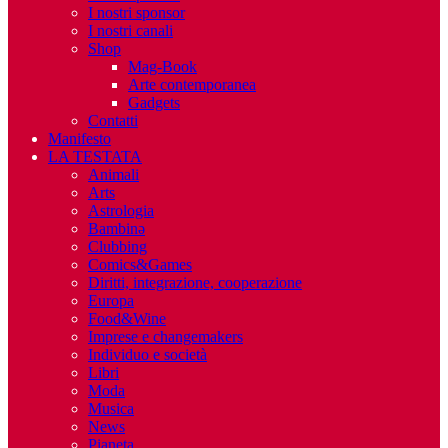
I nostri sponsor
I nostri canali
Shop
Mag-Book
Arte contemporanea
Gadgets
Contatti
Manifesto
LA TESTATA
Animali
Arts
Astrologia
Bambinə
Clubbing
Comics&Games
Diritti, integrazione, cooperazione
Europa
Food&Wine
Imprese e changemakers
Individuo e società
Libri
Moda
Musica
News
Pianeta