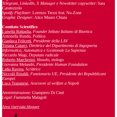
Telegram, LinkedIn, X Manager
e Newsletter copywriter
: Sara
Caratozzolo
Spotify Playlister:
Lorenzo Tiezzi feat. Nu-Zone
Graphic Designer:
Alice Mauro Chiaia
Comitato Scientifico
Luisella Battaglia
,
Founder Istituto Italiano di Bioetica
Antonella Bundu,
Politica
Gianluca Felicetti
, Presidente della LAV
Tiziana Catarci
,
Direttrice del Dipartimento di Ingegneria
Informatica, Automatica e Gestionale La Sapienza
Riccardo Magi,
Deputato radicale
Roberto Marchesini
, filosofo, etologo
Giovanna Melandri,
Presidente Human Foundation
Lidia Ravera
,
Scrittrice
Niccolò Rinaldi
,
Funzionario UE
,
Presidente dei Repubblicani
Europei
Luca Trapanese
,
Assessore al welfare a Napoli
Amministrazione
: Giampiero Di Cinti
Legal
: Fiammetta Malagoli
Area riservata blogger
Facebook