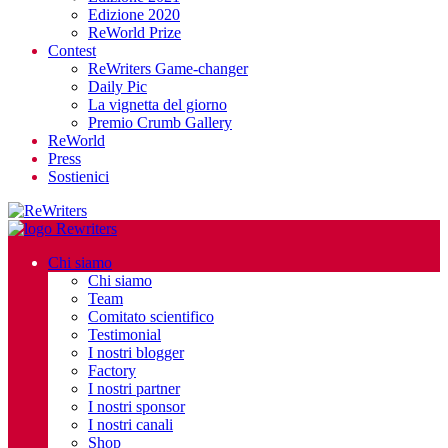
Edizione 2020
ReWorld Prize
Contest
ReWriters Game-changer
Daily Pic
La vignetta del giorno
Premio Crumb Gallery
ReWorld
Press
Sostienici
Chi siamo
Chi siamo
Team
Comitato scientifico
Testimonial
I nostri blogger
Factory
I nostri partner
I nostri sponsor
I nostri canali
Shop