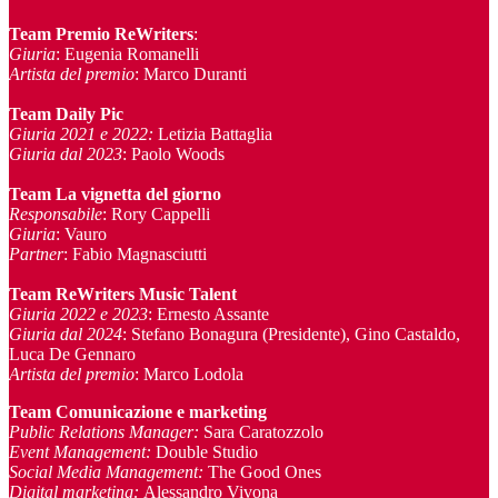
Team Premio ReWriters
:
Giuria
: Eugenia Romanelli
Artista del premio
: Marco Duranti
Team Daily Pic
Giuria 2021 e 2022:
Letizia Battaglia
Giuria dal 2023
: Paolo Woods
Team La vignetta del giorno
Responsabile
: Rory Cappelli
Giuria
: Vauro
Partner
: Fabio Magnasciutti
Team ReWriters Music Talent
Giuria 2022 e 2023
: Ernesto Assante
Giuria dal 2024
: Stefano Bonagura (Presidente), Gino Castaldo,
Luca De Gennaro
Artista del premio
: Marco Lodola
Team Comunicazione e marketing
Public Relations Manager
:
Sara Caratozzolo
Event Management
:
Double Studio
Social Media Management:
The Good Ones
Digital marketing:
Alessandro Vivona