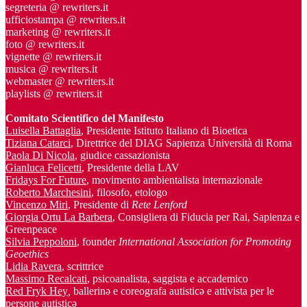
segreteria @ rewriters.it
ufficiostampa @ rewriters.it
marketing @ rewriters.it
foto @ rewriters.it
vignette @ rewriters.it
musica @ rewriters.it
webmaster @ rewriters.it
playlists @ rewriters.it
Comitato Scientifico del Manifesto
Luisella Battaglia
, Presidente Istituto Italiano di Bioetica
Tiziana Catarci
, Direttrice del DIAG Sapienza Università di Roma
Paola Di Nicola
, giudice cassazionista
Gianluca Felicetti
, Presidente della LAV
Fridays For Future
, movimento ambientalista internazionale
Roberto Marchesini
, filosofo, etologo
Vincenzo Miri
, Presidente di
Rete Lenford
Giorgia Ortu La Barbera
, Consigliera di Fiducia per Rai, Sapienza e
Greenpeace
Silvia Peppoloni
, founder
International Association for Promoting
Geoethics
Lidia Ravera
, scrittrice
Massimo Recalcati
, psicoanalista, saggista e accademico
Red Fryk Hey
,
ballerinə e coreografa autisticə e attivista per le
persone autisticə