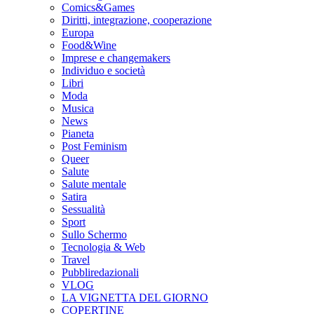
Comics&Games
Diritti, integrazione, cooperazione
Europa
Food&Wine
Imprese e changemakers
Individuo e società
Libri
Moda
Musica
News
Pianeta
Post Feminism
Queer
Salute
Salute mentale
Satira
Sessualità
Sport
Sullo Schermo
Tecnologia & Web
Travel
Pubbliredazionali
VLOG
LA VIGNETTA DEL GIORNO
COPERTINE