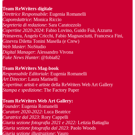
Team ReWriters digitale
Direttrice Responsabile
: Eugenia Romanelli
Caporedattrice
: Monica Riccio
Segreteria di redazione
: Sara Caratozzolo
Copertine 2020-2024
: Fabio Lovino, Guido Fuà, Azzurra
Primavera, Angelo Cricchi, Fabio Magnasciutti, Francesca Fini,
Ginevra Diletta Tonini Masella (e Crew)
Web Master
: NoStudio
Digital Manager
: Alessandro Vivona
Fake News Hunter
: @fobia82
Team
ReWriters Mag-book
Responsabile Editoriale
: Eugenia Romanelli
Art Director
: Laura Marinelli
Copertina
: artisti e artiste della ReWriters Web Art Gallery
Stampa e spedizione
: The Factory Paper
Team ReWriters Web Art Gallery
:
Founder
: Eugenia Romanelli
Curatore 2020-2022
: Luca Beatrice
Curatrice dal 2023
: Rory Cappelli
Giuria sezione fotografia 2021 e 2022:
Letizia Battaglia
Giuria sezione fotografia dal 2023
: Paolo Woods
Giuria sezione illustrazione
: Vauro