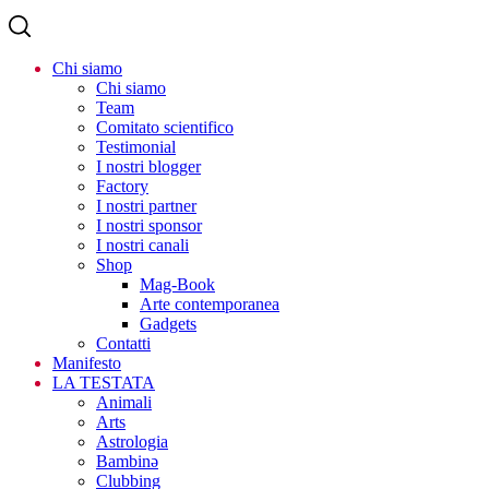
Chi siamo
Chi siamo
Team
Comitato scientifico
Testimonial
I nostri blogger
Factory
I nostri partner
I nostri sponsor
I nostri canali
Shop
Mag-Book
Arte contemporanea
Gadgets
Contatti
Manifesto
LA TESTATA
Animali
Arts
Astrologia
Bambinə
Clubbing