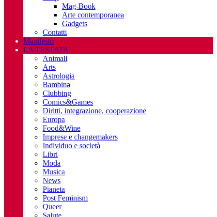
Mag-Book
Arte contemporanea
Gadgets
Contatti
Manifesto
LA TESTATA
Animali
Arts
Astrologia
Bambinə
Clubbing
Comics&Games
Diritti, integrazione, cooperazione
Europa
Food&Wine
Imprese e changemakers
Individuo e società
Libri
Moda
Musica
News
Pianeta
Post Feminism
Queer
Salute