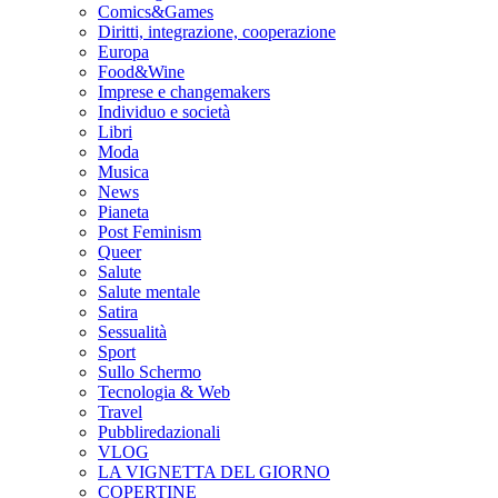
Comics&Games
Diritti, integrazione, cooperazione
Europa
Food&Wine
Imprese e changemakers
Individuo e società
Libri
Moda
Musica
News
Pianeta
Post Feminism
Queer
Salute
Salute mentale
Satira
Sessualità
Sport
Sullo Schermo
Tecnologia & Web
Travel
Pubbliredazionali
VLOG
LA VIGNETTA DEL GIORNO
COPERTINE