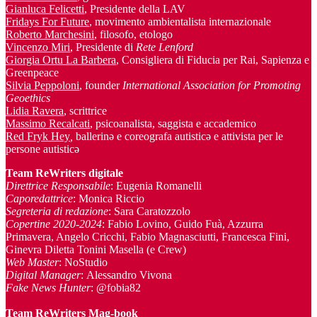
Gianluca Felicetti
, Presidente della LAV
Fridays For Future
, movimento ambientalista internazionale
Roberto Marchesini
, filosofo, etologo
Vincenzo Miri
, Presidente di
Rete Lenford
Giorgia Ortu La Barbera
, Consigliera di Fiducia per Rai, Sapienza e
Greenpeace
Silvia Peppoloni
, founder
International Association for Promoting
Geoethics
Lidia Ravera
, scrittrice
Massimo Recalcati
, psicoanalista, saggista e accademico
Red Fryk Hey
,
ballerinə e coreografa autisticə e attivista per le
persone autisticə
Team ReWriters digitale
Direttrice Responsabile
: Eugenia Romanelli
Caporedattrice
: Monica Riccio
Segreteria di redazione
: Sara Caratozzolo
Copertine 2020-2024
: Fabio Lovino, Guido Fuà, Azzurra
Primavera, Angelo Cricchi, Fabio Magnasciutti, Francesca Fini,
Ginevra Diletta Tonini Masella (e Crew)
Web Master
: NoStudio
Digital Manager
: Alessandro Vivona
Fake News Hunter
: @fobia82
Team
ReWriters Mag-book