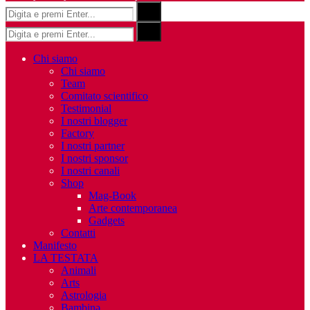
Risultati
Search
per:
Risultati
Search
per:
Chi siamo
Chi siamo
Team
Comitato scientifico
Testimonial
I nostri blogger
Factory
I nostri partner
I nostri sponsor
I nostri canali
Shop
Mag-Book
Arte contemporanea
Gadgets
Contatti
Manifesto
LA TESTATA
Animali
Arts
Astrologia
Bambinə