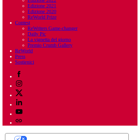
Edizione 2022
Edizione 2021
Edizione 2020
ReWorld Prize
Contest
ReWriters Game-changer
Daily Pic
La vignetta del giorno
Premio Crumb Gallery
ReWorld
Press
Sostienici
Facebook
Instagram
Twitter
Linkedin
Youtube
Telegram
Le tue preferenze relative alla privacy