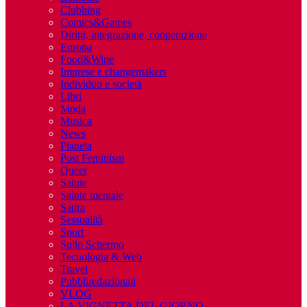
Clubbing
Comics&Games
Diritti, integrazione, cooperazione
Europa
Food&Wine
Imprese e changemakers
Individuo e società
Libri
Moda
Musica
News
Pianeta
Post Feminism
Queer
Salute
Salute mentale
Satira
Sessualità
Sport
Sullo Schermo
Tecnologia & Web
Travel
Pubbliredazionali
VLOG
LA VIGNETTA DEL GIORNO