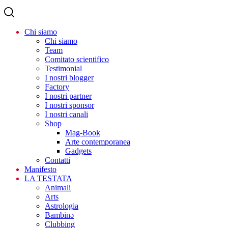
Chi siamo
Chi siamo
Team
Comitato scientifico
Testimonial
I nostri blogger
Factory
I nostri partner
I nostri sponsor
I nostri canali
Shop
Mag-Book
Arte contemporanea
Gadgets
Contatti
Manifesto
LA TESTATA
Animali
Arts
Astrologia
Bambinə
Clubbing