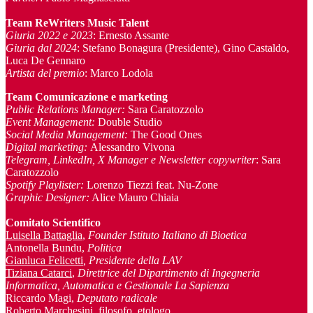
Team ReWriters Music Talent
Giuria 2022 e 2023
: Ernesto Assante
Giuria dal 2024
: Stefano Bonagura (Presidente), Gino Castaldo,
Luca De Gennaro
Artista del premio
: Marco Lodola
Team Comunicazione e marketing
Public Relations Manager
:
Sara Caratozzolo
Event Management
:
Double Studio
Social Media Management:
The Good Ones
Digital marketing:
Alessandro Vivona
Telegram, LinkedIn, X Manager
e Newsletter copywriter
: Sara
Caratozzolo
Spotify Playlister:
Lorenzo Tiezzi feat. Nu-Zone
Graphic Designer:
Alice Mauro Chiaia
Comitato Scientifico
Luisella Battaglia
,
Founder Istituto Italiano di Bioetica
Antonella Bundu,
Politica
Gianluca Felicetti
, Presidente della LAV
Tiziana Catarci
,
Direttrice del Dipartimento di Ingegneria
Informatica, Automatica e Gestionale La Sapienza
Riccardo Magi,
Deputato radicale
Roberto Marchesini
, filosofo, etologo