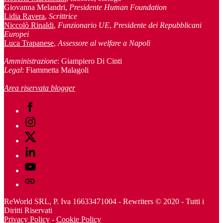
Giovanna Melandri,
Presidente Human Foundation
Lidia Ravera
,
Scrittrice
Niccolò Rinaldi
,
Funzionario UE
,
Presidente dei Repubblicani
Europei
Luca Trapanese
,
Assessore al welfare a Napoli
Amministrazione
: Giampiero Di Cinti
Legal
: Fiammetta Malagoli
Area riservata blogger
Facebook
Instagram
Twitter
Linkedin
Youtube
Telegram
ReWorld SRL, P. Iva 16633471004 - Rewriters © 2020 - Tutti i
Diritti Riservati
Privacy Policy
-
Cookie Policy