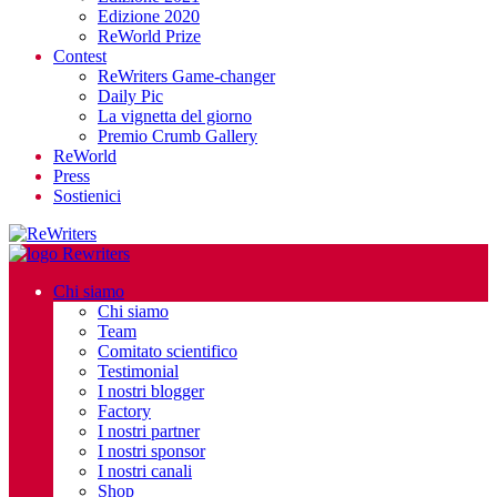
Edizione 2020
ReWorld Prize
Contest
ReWriters Game-changer
Daily Pic
La vignetta del giorno
Premio Crumb Gallery
ReWorld
Press
Sostienici
Chi siamo
Chi siamo
Team
Comitato scientifico
Testimonial
I nostri blogger
Factory
I nostri partner
I nostri sponsor
I nostri canali
Shop