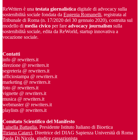
ReWriters è una
testata giornalistica
digitale di advocacy sulla
sostenibilità sociale fondata da
Eugenia Romanelli
, registrata al
Tribunale di Roma (n. 17/2020 del 30 gennaio 2020), costruita sul
modello di
media civico
per fare
advocacy journalism
sulla
sostenibilità sociale, edita da ReWorld, startup innovativa a
vocazione sociale.
Contatti
info @ rewriters.it
direzione @ rewriters.it
segreteria @ rewriters.it
ufficiostampa @ rewriters.it
marketing @ rewriters.it
foto @ rewriters.it
vignette @ rewriters.it
musica @ rewriters.it
webmaster @ rewriters.it
playlists @ rewriters.it
Comitato Scientifico del Manifesto
Luisella Battaglia
, Presidente Istituto Italiano di Bioetica
Tiziana Catarci
, Direttrice del DIAG Sapienza Università di Roma
Paola Di Nicola
, giudice cassazionista