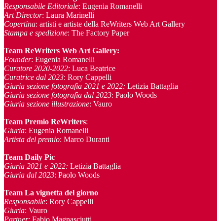
Responsabile Editoriale
: Eugenia Romanelli
Art Director
: Laura Marinelli
Copertina
: artisti e artiste della ReWriters Web Art Gallery
Stampa e spedizione
: The Factory Paper
Team ReWriters Web Art Gallery
:
Founder
: Eugenia Romanelli
Curatore 2020-2022
: Luca Beatrice
Curatrice dal 2023
: Rory Cappelli
Giuria sezione fotografia 2021 e 2022:
Letizia Battaglia
Giuria sezione fotografia dal 2023
: Paolo Woods
Giuria sezione illustrazione
: Vauro
Team Premio ReWriters
:
Giuria
: Eugenia Romanelli
Artista del premio
: Marco Duranti
Team Daily Pic
Giuria 2021 e 2022:
Letizia Battaglia
Giuria dal 2023
: Paolo Woods
Team La vignetta del giorno
Responsabile
: Rory Cappelli
Giuria
: Vauro
Partner
: Fabio Magnasciutti