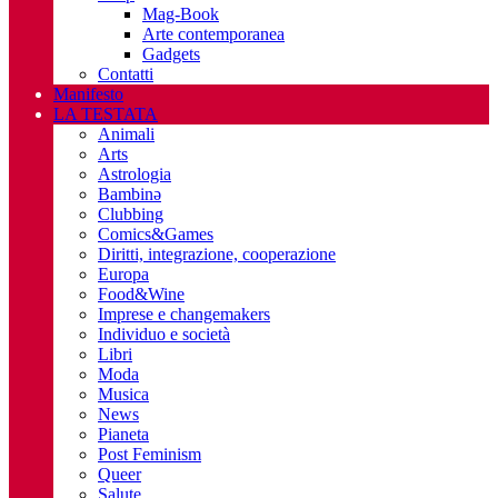
Mag-Book
Arte contemporanea
Gadgets
Contatti
Manifesto
LA TESTATA
Animali
Arts
Astrologia
Bambinə
Clubbing
Comics&Games
Diritti, integrazione, cooperazione
Europa
Food&Wine
Imprese e changemakers
Individuo e società
Libri
Moda
Musica
News
Pianeta
Post Feminism
Queer
Salute