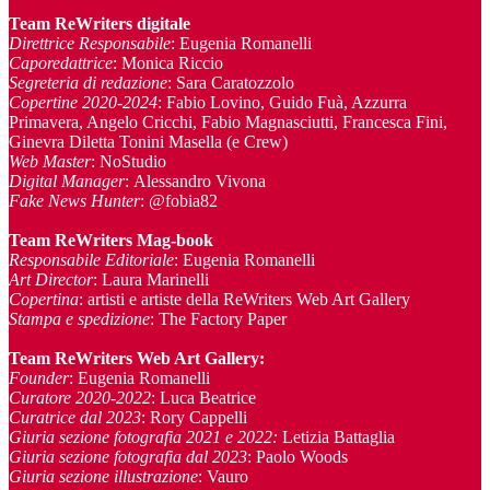
Team ReWriters digitale
Direttrice Responsabile
: Eugenia Romanelli
Caporedattrice
: Monica Riccio
Segreteria di redazione
: Sara Caratozzolo
Copertine 2020-2024
: Fabio Lovino, Guido Fuà, Azzurra
Primavera, Angelo Cricchi, Fabio Magnasciutti, Francesca Fini,
Ginevra Diletta Tonini Masella (e Crew)
Web Master
: NoStudio
Digital Manager
: Alessandro Vivona
Fake News Hunter
: @fobia82
Team
ReWriters Mag-book
Responsabile Editoriale
: Eugenia Romanelli
Art Director
: Laura Marinelli
Copertina
: artisti e artiste della ReWriters Web Art Gallery
Stampa e spedizione
: The Factory Paper
Team ReWriters Web Art Gallery
:
Founder
: Eugenia Romanelli
Curatore 2020-2022
: Luca Beatrice
Curatrice dal 2023
: Rory Cappelli
Giuria sezione fotografia 2021 e 2022:
Letizia Battaglia
Giuria sezione fotografia dal 2023
: Paolo Woods
Giuria sezione illustrazione
: Vauro