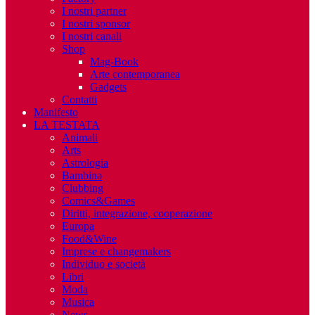
I nostri partner
I nostri sponsor
I nostri canali
Shop
Mag-Book
Arte contemporanea
Gadgets
Contatti
Manifesto
LA TESTATA
Animali
Arts
Astrologia
Bambinə
Clubbing
Comics&Games
Diritti, integrazione, cooperazione
Europa
Food&Wine
Imprese e changemakers
Individuo e società
Libri
Moda
Musica
News