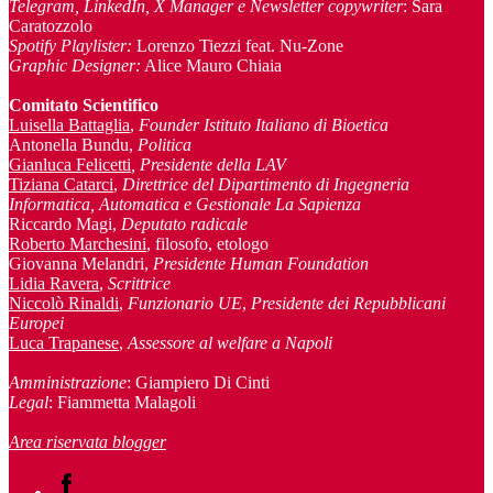
Telegram, LinkedIn, X Manager
e Newsletter copywriter
: Sara
Caratozzolo
Spotify Playlister:
Lorenzo Tiezzi feat. Nu-Zone
Graphic Designer:
Alice Mauro Chiaia
Comitato Scientifico
Luisella Battaglia
,
Founder Istituto Italiano di Bioetica
Antonella Bundu,
Politica
Gianluca Felicetti
, Presidente della LAV
Tiziana Catarci
,
Direttrice del Dipartimento di Ingegneria
Informatica, Automatica e Gestionale La Sapienza
Riccardo Magi,
Deputato radicale
Roberto Marchesini
, filosofo, etologo
Giovanna Melandri,
Presidente Human Foundation
Lidia Ravera
,
Scrittrice
Niccolò Rinaldi
,
Funzionario UE
,
Presidente dei Repubblicani
Europei
Luca Trapanese
,
Assessore al welfare a Napoli
Amministrazione
: Giampiero Di Cinti
Legal
: Fiammetta Malagoli
Area riservata blogger
Facebook