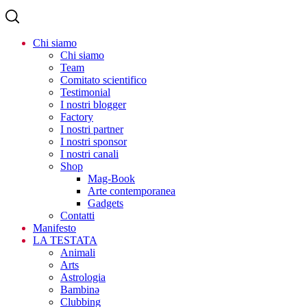
Chi siamo
Chi siamo
Team
Comitato scientifico
Testimonial
I nostri blogger
Factory
I nostri partner
I nostri sponsor
I nostri canali
Shop
Mag-Book
Arte contemporanea
Gadgets
Contatti
Manifesto
LA TESTATA
Animali
Arts
Astrologia
Bambinə
Clubbing