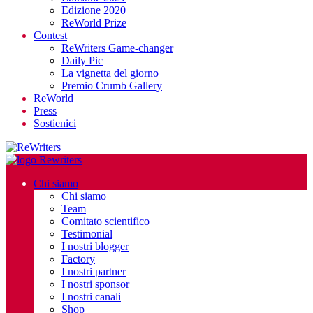
Edizione 2020
ReWorld Prize
Contest
ReWriters Game-changer
Daily Pic
La vignetta del giorno
Premio Crumb Gallery
ReWorld
Press
Sostienici
Chi siamo
Chi siamo
Team
Comitato scientifico
Testimonial
I nostri blogger
Factory
I nostri partner
I nostri sponsor
I nostri canali
Shop