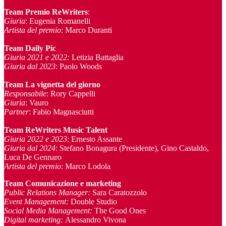
Team Premio ReWriters
:
Giuria
: Eugenia Romanelli
Artista del premio
: Marco Duranti
Team Daily Pic
Giuria 2021 e 2022:
Letizia Battaglia
Giuria dal 2023
: Paolo Woods
Team La vignetta del giorno
Responsabile
: Rory Cappelli
Giuria
: Vauro
Partner
: Fabio Magnasciutti
Team ReWriters Music Talent
Giuria 2022 e 2023
: Ernesto Assante
Giuria dal 2024
: Stefano Bonagura (Presidente), Gino Castaldo,
Luca De Gennaro
Artista del premio
: Marco Lodola
Team Comunicazione e marketing
Public Relations Manager
:
Sara Caratozzolo
Event Management
:
Double Studio
Social Media Management:
The Good Ones
Digital marketing:
Alessandro Vivona