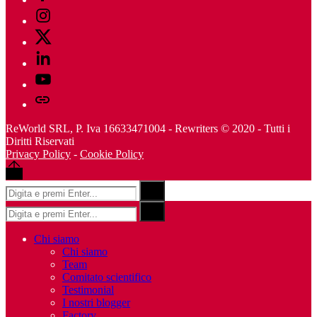
Instagram
Twitter
Linkedin
Youtube
Telegram
ReWorld SRL, P. Iva 16633471004 - Rewriters © 2020 - Tutti i
Diritti Riservati
Privacy Policy
-
Cookie Policy
Back
to
Risultati
Search
top
per:
Risultati
Search
per:
Chi siamo
Chi siamo
Team
Comitato scientifico
Testimonial
I nostri blogger
Factory