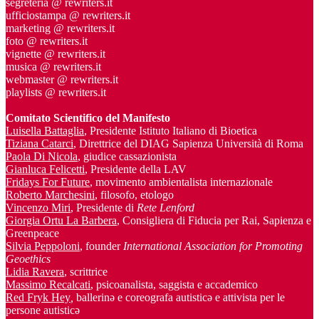
segreteria @ rewriters.it
ufficiostampa @ rewriters.it
marketing @ rewriters.it
foto @ rewriters.it
vignette @ rewriters.it
musica @ rewriters.it
webmaster @ rewriters.it
playlists @ rewriters.it
Comitato Scientifico del Manifesto
Luisella Battaglia
, Presidente Istituto Italiano di Bioetica
Tiziana Catarci
, Direttrice del DIAG Sapienza Università di Roma
Paola Di Nicola
, giudice cassazionista
Gianluca Felicetti
, Presidente della LAV
Fridays For Future
, movimento ambientalista internazionale
Roberto Marchesini
, filosofo, etologo
Vincenzo Miri
, Presidente di
Rete Lenford
Giorgia Ortu La Barbera
, Consigliera di Fiducia per Rai, Sapienza e
Greenpeace
Silvia Peppoloni
, founder
International Association for Promoting
Geoethics
Lidia Ravera
, scrittrice
Massimo Recalcati
, psicoanalista, saggista e accademico
Red Fryk Hey
,
ballerinə e coreografa autisticə e attivista per le
persone autisticə