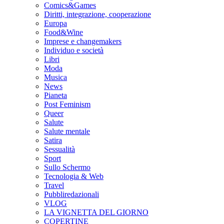
Comics&Games
Diritti, integrazione, cooperazione
Europa
Food&Wine
Imprese e changemakers
Individuo e società
Libri
Moda
Musica
News
Pianeta
Post Feminism
Queer
Salute
Salute mentale
Satira
Sessualità
Sport
Sullo Schermo
Tecnologia & Web
Travel
Pubbliredazionali
VLOG
LA VIGNETTA DEL GIORNO
COPERTINE