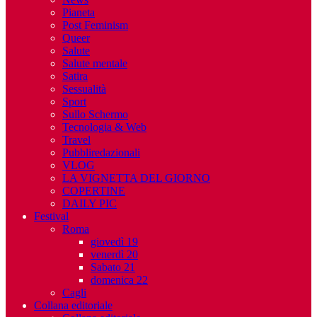
Pianeta
Post Feminism
Queer
Salute
Salute mentale
Satira
Sessualità
Sport
Sullo Schermo
Tecnologia & Web
Travel
Pubbliredazionali
VLOG
LA VIGNETTA DEL GIORNO
COPERTINE
DAILY PIC
Festival
Roma
giovedì 19
venerdì 20
Sabato 21
domenica 22
Cagli
Collana editoriale