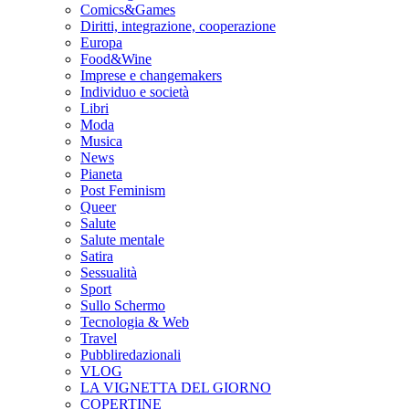
Comics&Games
Diritti, integrazione, cooperazione
Europa
Food&Wine
Imprese e changemakers
Individuo e società
Libri
Moda
Musica
News
Pianeta
Post Feminism
Queer
Salute
Salute mentale
Satira
Sessualità
Sport
Sullo Schermo
Tecnologia & Web
Travel
Pubbliredazionali
VLOG
LA VIGNETTA DEL GIORNO
COPERTINE