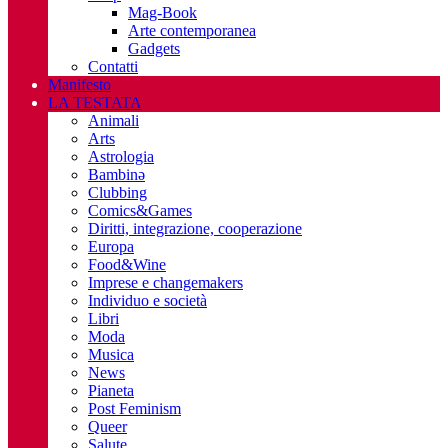
Mag-Book
Arte contemporanea
Gadgets
Contatti
Manifesto
LA TESTATA
Animali
Arts
Astrologia
Bambinə
Clubbing
Comics&Games
Diritti, integrazione, cooperazione
Europa
Food&Wine
Imprese e changemakers
Individuo e società
Libri
Moda
Musica
News
Pianeta
Post Feminism
Queer
Salute