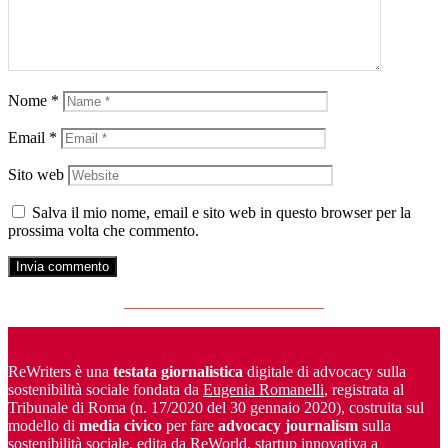
Nome
*
Email
*
Sito web
Salva il mio nome, email e sito web in questo browser per la
prossima volta che commento.
_________________________
ReWriters è una
testata giornalistica
digitale di advocacy sulla
sostenibilità sociale fondata da
Eugenia Romanelli
, registrata al
Tribunale di Roma (n. 17/2020 del 30 gennaio 2020), costruita sul
modello di
media civico
per fare
advocacy journalism
sulla
sostenibilità sociale, edita da ReWorld, startup innovativa a