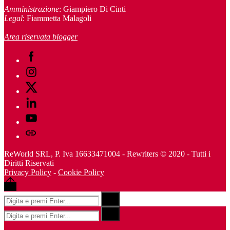
Amministrazione
: Giampiero Di Cinti
Legal
: Fiammetta Malagoli
Area riservata blogger
Facebook
Instagram
Twitter
Linkedin
Youtube
Telegram
ReWorld SRL, P. Iva 16633471004 - Rewriters © 2020 - Tutti i
Diritti Riservati
Privacy Policy
-
Cookie Policy
Back
to
Risultati
Search
top
per:
Risultati
Search
per: