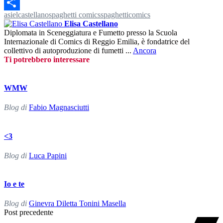
Gmail
asiel
castellano
spaghetti comics
spaghetticomics
Condividi
Elisa Castellano
Diplomata in Sceneggiatura e Fumetto presso la Scuola
Internazionale di Comics di Reggio Emilia, è fondatrice del
collettivo di autoproduzione di fumetti ...
Ancora
Ti potrebbero interessare
WMW
Blog di
Fabio Magnasciutti
<3
Blog di
Luca Papini
Io e te
Blog di
Ginevra Diletta Tonini Masella
Post
Post precedente