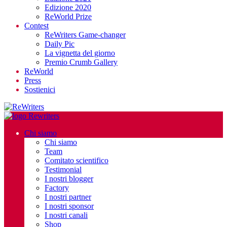
Edizione 2020
ReWorld Prize
Contest
ReWriters Game-changer
Daily Pic
La vignetta del giorno
Premio Crumb Gallery
ReWorld
Press
Sostienici
Chi siamo
Chi siamo
Team
Comitato scientifico
Testimonial
I nostri blogger
Factory
I nostri partner
I nostri sponsor
I nostri canali
Shop