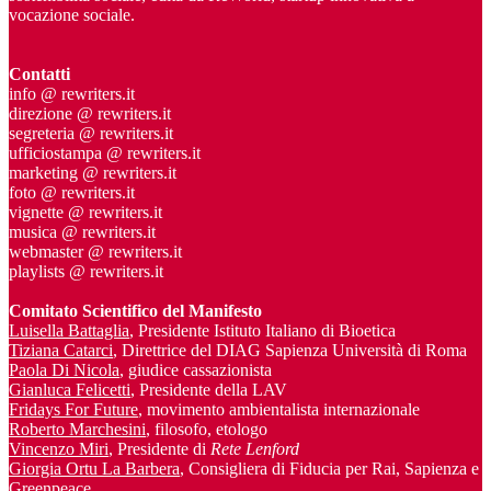
vocazione sociale.
Contatti
info @ rewriters.it
direzione @ rewriters.it
segreteria @ rewriters.it
ufficiostampa @ rewriters.it
marketing @ rewriters.it
foto @ rewriters.it
vignette @ rewriters.it
musica @ rewriters.it
webmaster @ rewriters.it
playlists @ rewriters.it
Comitato Scientifico del Manifesto
Luisella Battaglia
, Presidente Istituto Italiano di Bioetica
Tiziana Catarci
, Direttrice del DIAG Sapienza Università di Roma
Paola Di Nicola
, giudice cassazionista
Gianluca Felicetti
, Presidente della LAV
Fridays For Future
, movimento ambientalista internazionale
Roberto Marchesini
, filosofo, etologo
Vincenzo Miri
, Presidente di
Rete Lenford
Giorgia Ortu La Barbera
, Consigliera di Fiducia per Rai, Sapienza e
Greenpeace