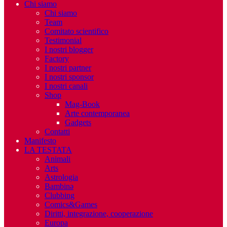
Chi siamo
Chi siamo
Team
Comitato scientifico
Testimonial
I nostri blogger
Factory
I nostri partner
I nostri sponsor
I nostri canali
Shop
Mag-Book
Arte contemporanea
Gadgets
Contatti
Manifesto
LA TESTATA
Animali
Arts
Astrologia
Bambinə
Clubbing
Comics&Games
Diritti, integrazione, cooperazione
Europa