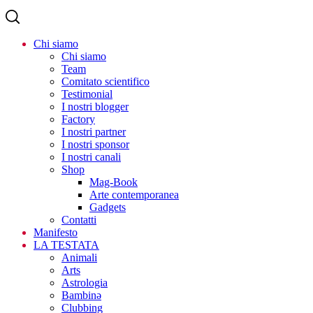
Chi siamo
Chi siamo
Team
Comitato scientifico
Testimonial
I nostri blogger
Factory
I nostri partner
I nostri sponsor
I nostri canali
Shop
Mag-Book
Arte contemporanea
Gadgets
Contatti
Manifesto
LA TESTATA
Animali
Arts
Astrologia
Bambinə
Clubbing