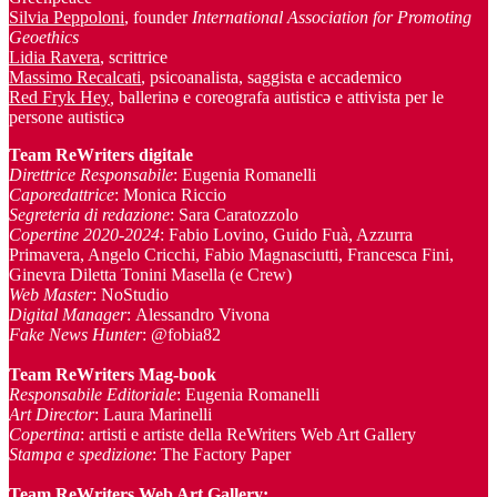
Silvia Peppoloni
, founder
International Association for Promoting
Geoethics
Lidia Ravera
, scrittrice
Massimo Recalcati
, psicoanalista, saggista e accademico
Red Fryk Hey
,
ballerinə e coreografa autisticə e attivista per le
persone autisticə
Team ReWriters digitale
Direttrice Responsabile
: Eugenia Romanelli
Caporedattrice
: Monica Riccio
Segreteria di redazione
: Sara Caratozzolo
Copertine 2020-2024
: Fabio Lovino, Guido Fuà, Azzurra
Primavera, Angelo Cricchi, Fabio Magnasciutti, Francesca Fini,
Ginevra Diletta Tonini Masella (e Crew)
Web Master
: NoStudio
Digital Manager
: Alessandro Vivona
Fake News Hunter
: @fobia82
Team
ReWriters Mag-book
Responsabile Editoriale
: Eugenia Romanelli
Art Director
: Laura Marinelli
Copertina
: artisti e artiste della ReWriters Web Art Gallery
Stampa e spedizione
: The Factory Paper
Team ReWriters Web Art Gallery
: