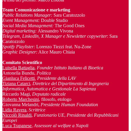
Team Comunicazione e marketing
Public Relations Manager
:
Sara Caratozzolo
Event Management
:
Double Studio
Social Media Management:
The Good Ones
Digital marketing:
Alessandro Vivona
Telegram, LinkedIn, X Manager
e Newsletter copywriter
: Sara
Caratozzolo
Spotify Playlister:
Lorenzo Tiezzi feat. Nu-Zone
Graphic Designer:
Alice Mauro Chiaia
Comitato Scientifico
Luisella Battaglia
,
Founder Istituto Italiano di Bioetica
Antonella Bundu,
Politica
Gianluca Felicetti
, Presidente della LAV
Tiziana Catarci
,
Direttrice del Dipartimento di Ingegneria
Informatica, Automatica e Gestionale La Sapienza
Riccardo Magi,
Deputato radicale
Roberto Marchesini
, filosofo, etologo
Giovanna Melandri,
Presidente Human Foundation
Lidia Ravera
,
Scrittrice
Niccolò Rinaldi
,
Funzionario UE
,
Presidente dei Repubblicani
Europei
Luca Trapanese
,
Assessore al welfare a Napoli