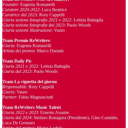
Founder
: Eugenia Romanelli
Curatore 2020-2022
: Luca Beatrice
Curatrice dal 2023
: Rory Cappelli
Giuria sezione fotografia 2021 e 2022:
Letizia Battaglia
Giuria sezione fotografia dal 2023
: Paolo Woods
Giuria sezione illustrazione
: Vauro
Team Premio ReWriters
:
Giuria
: Eugenia Romanelli
Artista del premio
: Marco Duranti
Team Daily Pic
Giuria 2021 e 2022:
Letizia Battaglia
Giuria dal 2023
: Paolo Woods
Team La vignetta del giorno
Responsabile
: Rory Cappelli
Giuria
: Vauro
Partner
: Fabio Magnasciutti
Team ReWriters Music Talent
Giuria 2022 e 2023
: Ernesto Assante
Giuria dal 2024
: Stefano Bonagura (Presidente), Gino Castaldo,
Luca De Gennaro
Artista del premio
: Marco Lodola