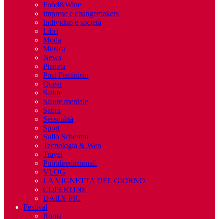
Food&Wine
Imprese e changemakers
Individuo e società
Libri
Moda
Musica
News
Pianeta
Post Feminism
Queer
Salute
Salute mentale
Satira
Sessualità
Sport
Sullo Schermo
Tecnologia & Web
Travel
Pubbliredazionali
VLOG
LA VIGNETTA DEL GIORNO
COPERTINE
DAILY PIC
Festival
Roma