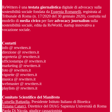
ReWriters è una
testata giornalistica
digitale di advocacy sulla
sostenibilità sociale fondata da
Eugenia Romanelli
, registrata al
Tribunale di Roma (n. 17/2020 del 30 gennaio 2020), costruita sul
modello di
media civico
per fare
advocacy journalism
sulla
sostenibilità sociale, edita da ReWorld, startup innovativa a
vocazione sociale.
Contatti
info @ rewriters.it
direzione @ rewriters.it
segreteria @ rewriters.it
ufficiostampa @ rewriters.it
marketing @ rewriters.it
foto @ rewriters.it
vignette @ rewriters.it
musica @ rewriters.it
webmaster @ rewriters.it
playlists @ rewriters.it
Comitato Scientifico del Manifesto
Luisella Battaglia
, Presidente Istituto Italiano di Bioetica
Tiziana Catarci
, Direttrice del DIAG Sapienza Università di Roma
Paola Di Nicola
, giudice cassazionista