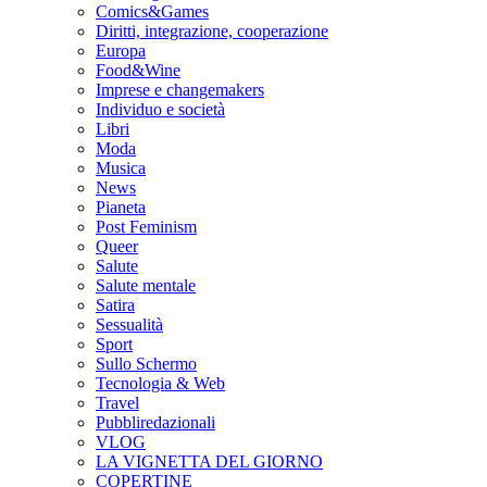
Comics&Games
Diritti, integrazione, cooperazione
Europa
Food&Wine
Imprese e changemakers
Individuo e società
Libri
Moda
Musica
News
Pianeta
Post Feminism
Queer
Salute
Salute mentale
Satira
Sessualità
Sport
Sullo Schermo
Tecnologia & Web
Travel
Pubbliredazionali
VLOG
LA VIGNETTA DEL GIORNO
COPERTINE