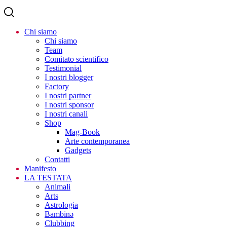
Chi siamo
Chi siamo
Team
Comitato scientifico
Testimonial
I nostri blogger
Factory
I nostri partner
I nostri sponsor
I nostri canali
Shop
Mag-Book
Arte contemporanea
Gadgets
Contatti
Manifesto
LA TESTATA
Animali
Arts
Astrologia
Bambinə
Clubbing