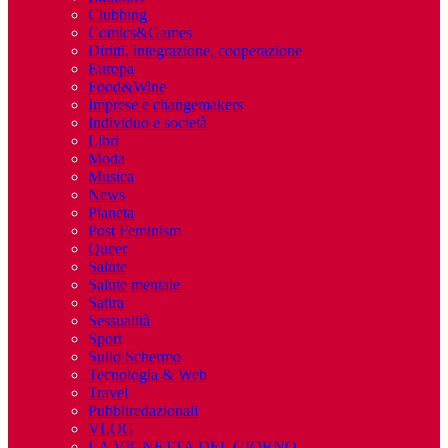
Clubbing
Comics&Games
Diritti, integrazione, cooperazione
Europa
Food&Wine
Imprese e changemakers
Individuo e società
Libri
Moda
Musica
News
Pianeta
Post Feminism
Queer
Salute
Salute mentale
Satira
Sessualità
Sport
Sullo Schermo
Tecnologia & Web
Travel
Pubbliredazionali
VLOG
LA VIGNETTA DEL GIORNO