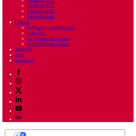
Edizione 2022
Edizione 2021
Edizione 2020
ReWorld Prize
Contest
ReWriters Game-changer
Daily Pic
La vignetta del giorno
Premio Crumb Gallery
ReWorld
Press
Sostienici
Facebook
Instagram
Twitter
Linkedin
Youtube
Telegram
Le tue preferenze relative alla privacy