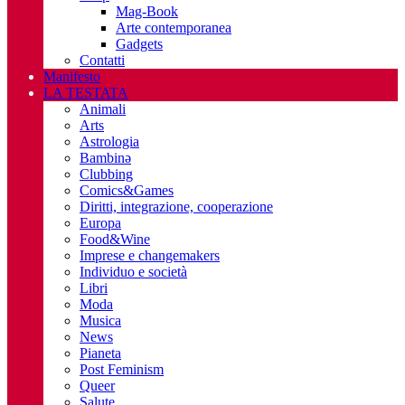
Mag-Book
Arte contemporanea
Gadgets
Contatti
Manifesto
LA TESTATA
Animali
Arts
Astrologia
Bambinə
Clubbing
Comics&Games
Diritti, integrazione, cooperazione
Europa
Food&Wine
Imprese e changemakers
Individuo e società
Libri
Moda
Musica
News
Pianeta
Post Feminism
Queer
Salute