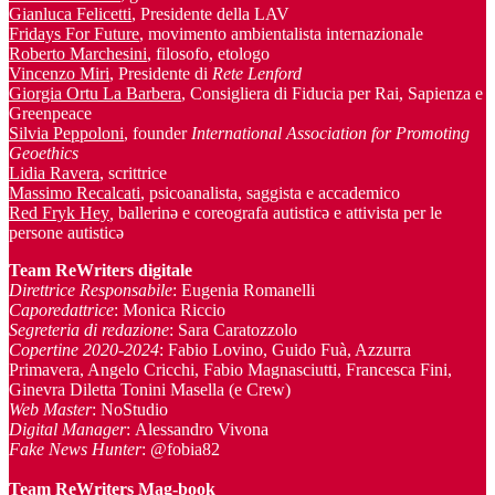
Gianluca Felicetti
, Presidente della LAV
Fridays For Future
, movimento ambientalista internazionale
Roberto Marchesini
, filosofo, etologo
Vincenzo Miri
, Presidente di
Rete Lenford
Giorgia Ortu La Barbera
, Consigliera di Fiducia per Rai, Sapienza e
Greenpeace
Silvia Peppoloni
, founder
International Association for Promoting
Geoethics
Lidia Ravera
, scrittrice
Massimo Recalcati
, psicoanalista, saggista e accademico
Red Fryk Hey
,
ballerinə e coreografa autisticə e attivista per le
persone autisticə
Team ReWriters digitale
Direttrice Responsabile
: Eugenia Romanelli
Caporedattrice
: Monica Riccio
Segreteria di redazione
: Sara Caratozzolo
Copertine 2020-2024
: Fabio Lovino, Guido Fuà, Azzurra
Primavera, Angelo Cricchi, Fabio Magnasciutti, Francesca Fini,
Ginevra Diletta Tonini Masella (e Crew)
Web Master
: NoStudio
Digital Manager
: Alessandro Vivona
Fake News Hunter
: @fobia82
Team
ReWriters Mag-book