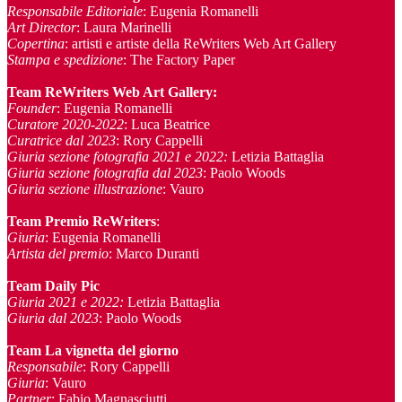
Responsabile Editoriale
: Eugenia Romanelli
Art Director
: Laura Marinelli
Copertina
: artisti e artiste della ReWriters Web Art Gallery
Stampa e spedizione
: The Factory Paper
Team ReWriters Web Art Gallery
:
Founder
: Eugenia Romanelli
Curatore 2020-2022
: Luca Beatrice
Curatrice dal 2023
: Rory Cappelli
Giuria sezione fotografia 2021 e 2022:
Letizia Battaglia
Giuria sezione fotografia dal 2023
: Paolo Woods
Giuria sezione illustrazione
: Vauro
Team Premio ReWriters
:
Giuria
: Eugenia Romanelli
Artista del premio
: Marco Duranti
Team Daily Pic
Giuria 2021 e 2022:
Letizia Battaglia
Giuria dal 2023
: Paolo Woods
Team La vignetta del giorno
Responsabile
: Rory Cappelli
Giuria
: Vauro
Partner
: Fabio Magnasciutti