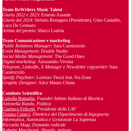
Team ReWriters Music Talent
Giuria 2022 e 2023
: Ernesto Assante
Giuria dal 2024
: Stefano Bonagura (Presidente), Gino Castaldo,
Luca De Gennaro
Artista del premio
: Marco Lodola
Team Comunicazione e marketing
Public Relations Manager
:
Sara Caratozzolo
Event Management
:
Double Studio
Social Media Management:
The Good Ones
Digital marketing:
Alessandro Vivona
Telegram, LinkedIn, X Manager
e Newsletter copywriter
: Sara
Caratozzolo
Spotify Playlister:
Lorenzo Tiezzi feat. Nu-Zone
Graphic Designer:
Alice Mauro Chiaia
Comitato Scientifico
Luisella Battaglia
,
Founder Istituto Italiano di Bioetica
Antonella Bundu,
Politica
Gianluca Felicetti
, Presidente della LAV
Tiziana Catarci
,
Direttrice del Dipartimento di Ingegneria
Informatica, Automatica e Gestionale La Sapienza
Riccardo Magi,
Deputato radicale
Roberto Marchesini
, filosofo, etologo