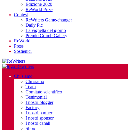
Edizione 2020
ReWorld Prize
Contest
ReWriters Game-changer
Daily Pic
La vignetta del giorno
Premio Crumb Gallery
ReWorld
Press
Sostienici
Chi siamo
Chi siamo
Team
Comitato scientifico
Testimonial
I nostri blogger
Factory
I nostri partner
I nostri sponsor
I nostri canali
Shop