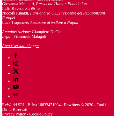
Giovanna Melandri,
Presidente Human Foundation
Lidia Ravera
,
Scrittrice
Niccolò Rinaldi
,
Funzionario UE
,
Presidente dei Repubblicani
Europei
Luca Trapanese
,
Assessore al welfare a Napoli
Amministrazione
: Giampiero Di Cinti
Legal
: Fiammetta Malagoli
Area riservata blogger
Facebook
Instagram
Twitter
Linkedin
Youtube
Telegram
ReWorld SRL, P. Iva 16633471004 - Rewriters © 2020 - Tutti i
Diritti Riservati
Privacy Policy
-
Cookie Policy