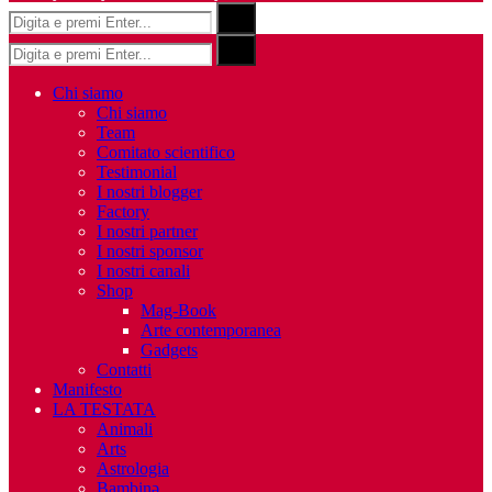
Risultati
Search
per:
Risultati
Search
per:
Chi siamo
Chi siamo
Team
Comitato scientifico
Testimonial
I nostri blogger
Factory
I nostri partner
I nostri sponsor
I nostri canali
Shop
Mag-Book
Arte contemporanea
Gadgets
Contatti
Manifesto
LA TESTATA
Animali
Arts
Astrologia
Bambinə