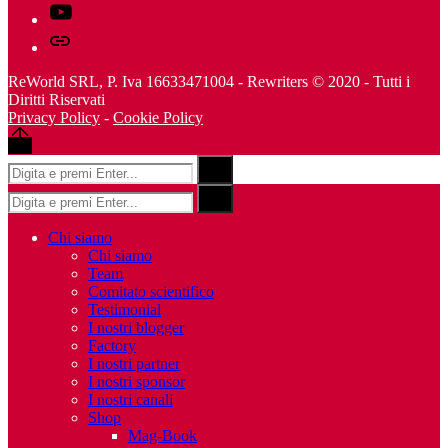
Youtube
Telegram
ReWorld SRL, P. Iva 16633471004 - Rewriters © 2020 - Tutti i
Diritti Riservati
Privacy Policy
-
Cookie Policy
Back
to
Risultati
Search
top
per:
Risultati
Search
per:
Chi siamo
Chi siamo
Team
Comitato scientifico
Testimonial
I nostri blogger
Factory
I nostri partner
I nostri sponsor
I nostri canali
Shop
Mag-Book