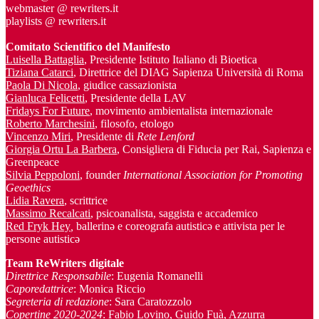
webmaster @ rewriters.it
playlists @ rewriters.it
Comitato Scientifico del Manifesto
Luisella Battaglia
, Presidente Istituto Italiano di Bioetica
Tiziana Catarci
, Direttrice del DIAG Sapienza Università di Roma
Paola Di Nicola
, giudice cassazionista
Gianluca Felicetti
, Presidente della LAV
Fridays For Future
, movimento ambientalista internazionale
Roberto Marchesini
, filosofo, etologo
Vincenzo Miri
, Presidente di
Rete Lenford
Giorgia Ortu La Barbera
, Consigliera di Fiducia per Rai, Sapienza e
Greenpeace
Silvia Peppoloni
, founder
International Association for Promoting
Geoethics
Lidia Ravera
, scrittrice
Massimo Recalcati
, psicoanalista, saggista e accademico
Red Fryk Hey
,
ballerinə e coreografa autisticə e attivista per le
persone autisticə
Team ReWriters digitale
Direttrice Responsabile
: Eugenia Romanelli
Caporedattrice
: Monica Riccio
Segreteria di redazione
: Sara Caratozzolo
Copertine 2020-2024
: Fabio Lovino, Guido Fuà, Azzurra