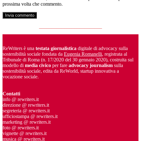
prossima volta che commento.
_________________________
ReWriters è una
testata giornalistica
digitale di advocacy sulla
sostenibilità sociale fondata da
Eugenia Romanelli
, registrata al
Tribunale di Roma (n. 17/2020 del 30 gennaio 2020), costruita sul
modello di
media civico
per fare
advocacy journalism
sulla
sostenibilità sociale, edita da ReWorld, startup innovativa a
vocazione sociale.
Contatti
info @ rewriters.it
direzione @ rewriters.it
segreteria @ rewriters.it
ufficiostampa @ rewriters.it
marketing @ rewriters.it
foto @ rewriters.it
vignette @ rewriters.it
musica @ rewriters.it