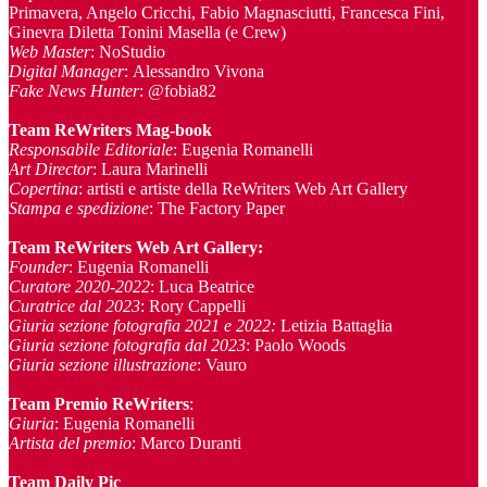
Primavera, Angelo Cricchi, Fabio Magnasciutti, Francesca Fini,
Ginevra Diletta Tonini Masella (e Crew)
Web Master
: NoStudio
Digital Manager
: Alessandro Vivona
Fake News Hunter
: @fobia82
Team
ReWriters Mag-book
Responsabile Editoriale
: Eugenia Romanelli
Art Director
: Laura Marinelli
Copertina
: artisti e artiste della ReWriters Web Art Gallery
Stampa e spedizione
: The Factory Paper
Team ReWriters Web Art Gallery
:
Founder
: Eugenia Romanelli
Curatore 2020-2022
: Luca Beatrice
Curatrice dal 2023
: Rory Cappelli
Giuria sezione fotografia 2021 e 2022:
Letizia Battaglia
Giuria sezione fotografia dal 2023
: Paolo Woods
Giuria sezione illustrazione
: Vauro
Team Premio ReWriters
:
Giuria
: Eugenia Romanelli
Artista del premio
: Marco Duranti
Team Daily Pic