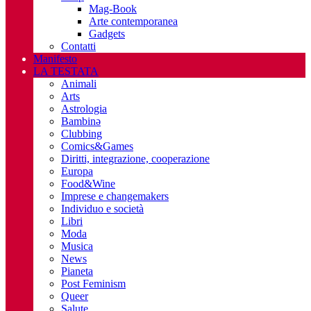
Mag-Book
Arte contemporanea
Gadgets
Contatti
Manifesto
LA TESTATA
Animali
Arts
Astrologia
Bambinə
Clubbing
Comics&Games
Diritti, integrazione, cooperazione
Europa
Food&Wine
Imprese e changemakers
Individuo e società
Libri
Moda
Musica
News
Pianeta
Post Feminism
Queer
Salute