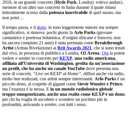
2016, in un grande concerto (
Hyde Park
, Londra): volevo andarci,
memore di un altro suo concerto in Italia durante il quale rimasi
letteralmente scosso dalla
potenza inarrivabile
di quel suono, ma
non potei…
Il tempo passa, e il
dono
, in tono leggermente minore ma sempre
significativo, si rinnova: pochi giorni fa
Arlo Parks
(giovane
cantautrice e poetessa britannica, d’origini africane e francesi, non
ha ancora compiuto 21 anni) è stata premiata come
Breakthrough
Artist
(Artista Rivelazione) ai
Brit Awards 2021
, che si sono tenuti
dal vivo, in presenza di pubblico a Londra,
O2 Arena
.
Qui
la potete
vedere e sentire in concerto per
KEXP
,
una radio americana,
affiliata all’Università di Washington, gestita da un’associazione
no profit, che ha anche un canale YouTube
dove presenta una
serie di concerti,
“Live on KEXP at Home”
, diffusi anche via radio,
molto ben realizzati, con artisti sempre interessanti.
Arlo Parks
è un
piccolo
dono
, al cospetto di giganti come
Stevie Wonder e Prince
,
ma l’essenza è la stessa. E
in un mondo radiofonico globale
troppo omogeneizzato, anche una realtà come KEXP è un dono
,
per chi ha voglia di
ascoltare
e scendere un pochino più in
profondità, arrivando a
sentire
, con tutti i sensi.