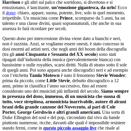
Harrison
e gli altri sul palco che sorridono, si divertono e si
emozionano, è lancinante,
un’emozione gigantesca, da urlo!
Ecco
il
dono
: chiaro, appare, suona, potente, live, solo in quel momento,
irripetibile. Un musicista come
Prince
, scomparso da 5 anni, ha un
talento e una classe divini, quasi soprannaturali, che anche in sua
assenza lo farà ricordare per secoli.
Questo
dono
per intercessione divina viene dato a bianchi e neri,
non è razzista. Anzi, se vogliamo essere onesti, è stato concesso in
dosi enormi ad artisti neri, che negli anni del boom della discografia
(tra gli
anni Cinquanta e Sessanta del XX secolo
) sono stati
ripagati dall’industria della musica (prevalentemente bianca) con
bassissime o nulle royalties, scarsi diritti. Nulla di strano sotto il sole
di quegli anni. Poi sono apparsi anche discografici neri e ad esempio
con l’etichetta
Tamla Motown
è nato il fenomeno
Stevie Wonder
;
prima da piccolo, come
Little Stevie
, debutto discografico a 12
anni, primo in classifica l’anno successivo, fino ad essere
considerato uno dei musicisti più influenti del secolo.
Siamo sempre
in presenza del
dono
, immenso, di un musicista che suona di
tutto, voce strepitosa, armonicista inarrivabile, autore di alcuni
brani della grande canzone del Novecento, al pari di Cole
Porter, George Gershwin e altri grandi americani.
Una sorta di
Duke Ellington del soul e del pop, circondato dal vivo da bande
piuttosto numerose, ricche, davanti alle quali è impossibile resistere
stando fermi, come in
questo piccolo assaggio live
che risale al