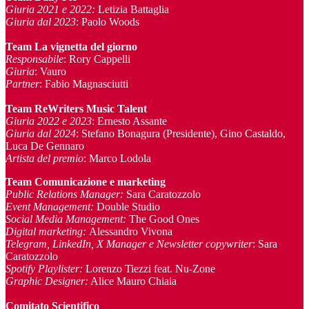
Giuria 2021 e 2022:
Letizia Battaglia
Giuria dal 2023
: Paolo Woods
Team La vignetta del giorno
Responsabile
: Rory Cappelli
Giuria
: Vauro
Partner
: Fabio Magnasciutti
Team ReWriters Music Talent
Giuria 2022 e 2023
: Ernesto Assante
Giuria dal 2024
: Stefano Bonagura (Presidente), Gino Castaldo,
Luca De Gennaro
Artista del premio
: Marco Lodola
Team Comunicazione e marketing
Public Relations Manager
:
Sara Caratozzolo
Event Management
:
Double Studio
Social Media Management:
The Good Ones
Digital marketing:
Alessandro Vivona
Telegram, LinkedIn, X Manager
e Newsletter copywriter
: Sara
Caratozzolo
Spotify Playlister:
Lorenzo Tiezzi feat. Nu-Zone
Graphic Designer:
Alice Mauro Chiaia
Comitato Scientifico