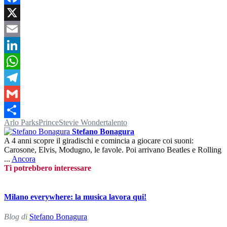
Facebook
X
Email
LinkedIn
WhatsApp
Telegram
Gmail
Arlo Parks
Prince
Stevie Wonder
talento
Condividi
Stefano Bonagura
A 4 anni scopre il giradischi e comincia a giocare coi suoni:
Carosone, Elvis, Modugno, le favole. Poi arrivano Beatles e Rolling
...
Ancora
Ti potrebbero interessare
Milano everywhere: la musica lavora qui!
Blog di
Stefano Bonagura