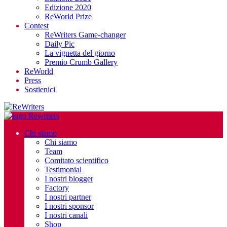
Edizione 2020
ReWorld Prize
Contest
ReWriters Game-changer
Daily Pic
La vignetta del giorno
Premio Crumb Gallery
ReWorld
Press
Sostienici
Chi siamo
Chi siamo
Team
Comitato scientifico
Testimonial
I nostri blogger
Factory
I nostri partner
I nostri sponsor
I nostri canali
Shop