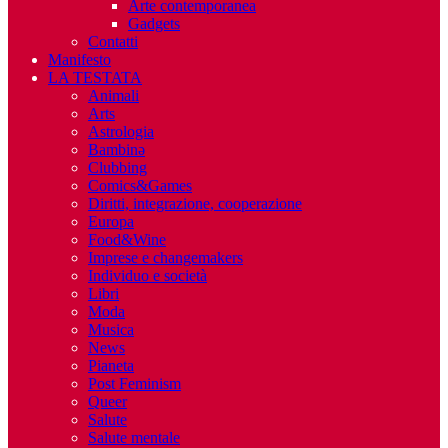
Arte contemporanea
Gadgets
Contatti
Manifesto
LA TESTATA
Animali
Arts
Astrologia
Bambinə
Clubbing
Comics&Games
Diritti, integrazione, cooperazione
Europa
Food&Wine
Imprese e changemakers
Individuo e società
Libri
Moda
Musica
News
Pianeta
Post Feminism
Queer
Salute
Salute mentale