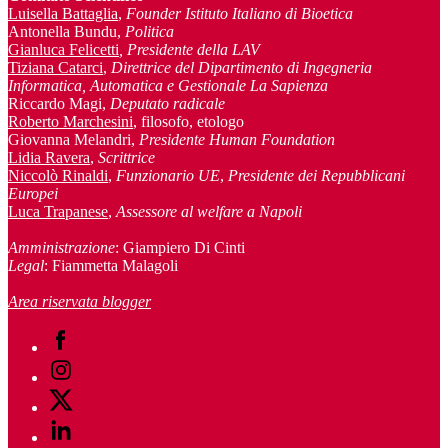
Luisella Battaglia
,
Founder Istituto Italiano di Bioetica
Antonella Bundu,
Politica
Gianluca Felicetti
, Presidente della LAV
Tiziana Catarci
,
Direttrice del Dipartimento di Ingegneria
Informatica, Automatica e Gestionale La Sapienza
Riccardo Magi,
Deputato radicale
Roberto Marchesini
, filosofo, etologo
Giovanna Melandri,
Presidente Human Foundation
Lidia Ravera
,
Scrittrice
Niccolò Rinaldi
,
Funzionario UE
,
Presidente dei Repubblicani
Europei
Luca Trapanese
,
Assessore al welfare a Napoli
Amministrazione
: Giampiero Di Cinti
Legal
: Fiammetta Malagoli
Area riservata blogger
Facebook
Instagram
Twitter
Linkedin