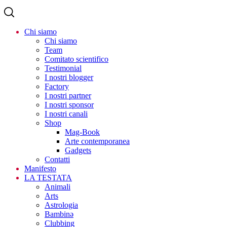
Chi siamo
Chi siamo
Team
Comitato scientifico
Testimonial
I nostri blogger
Factory
I nostri partner
I nostri sponsor
I nostri canali
Shop
Mag-Book
Arte contemporanea
Gadgets
Contatti
Manifesto
LA TESTATA
Animali
Arts
Astrologia
Bambinə
Clubbing