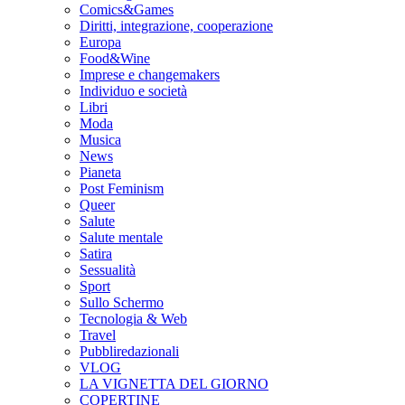
Comics&Games
Diritti, integrazione, cooperazione
Europa
Food&Wine
Imprese e changemakers
Individuo e società
Libri
Moda
Musica
News
Pianeta
Post Feminism
Queer
Salute
Salute mentale
Satira
Sessualità
Sport
Sullo Schermo
Tecnologia & Web
Travel
Pubbliredazionali
VLOG
LA VIGNETTA DEL GIORNO
COPERTINE