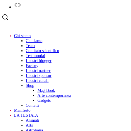
Telegram
Chi siamo
Chi siamo
Team
Comitato scientifico
Testimonial
I nostri blogger
Factory
I nostri partner
I nostri sponsor
I nostri canali
Shop
Mag-Book
Arte contemporanea
Gadgets
Contatti
Manifesto
LA TESTATA
Animali
Arts
Astrologia