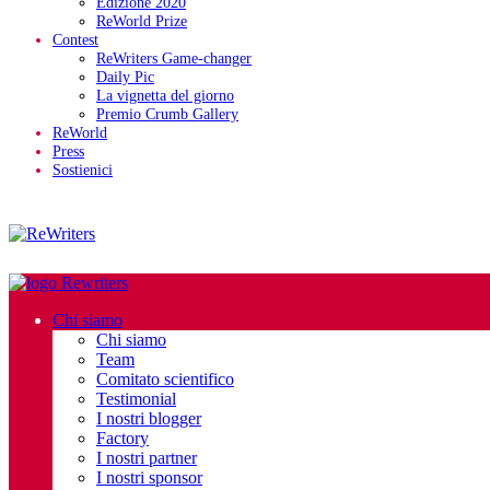
Edizione 2020
ReWorld Prize
Contest
ReWriters Game-changer
Daily Pic
La vignetta del giorno
Premio Crumb Gallery
ReWorld
Press
Sostienici
Chi siamo
Chi siamo
Team
Comitato scientifico
Testimonial
I nostri blogger
Factory
I nostri partner
I nostri sponsor