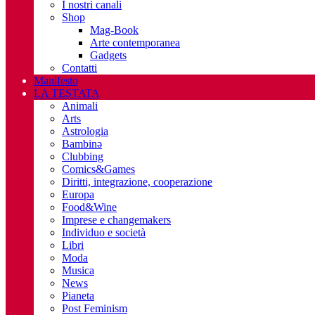
I nostri canali
Shop
Mag-Book
Arte contemporanea
Gadgets
Contatti
Manifesto
LA TESTATA
Animali
Arts
Astrologia
Bambinə
Clubbing
Comics&Games
Diritti, integrazione, cooperazione
Europa
Food&Wine
Imprese e changemakers
Individuo e società
Libri
Moda
Musica
News
Pianeta
Post Feminism