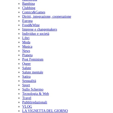
Bambinə
Clubbing
Comics&Games
Diritti, integrazione, cooperazione
Europa
Food&Wine
Imprese e changemakers
Individuo e società
Libri
Moda
Musica
News
Pianeta
Post Feminism
Queer
Salute
Salute mentale
Satira
Sessualità
Sport
Sullo Schermo
Tecnologia & Web
Travel
Pubbliredazionali
VLOG
LA VIGNETTA DEL GIORNO