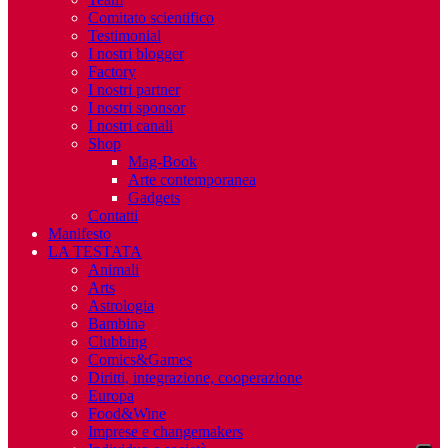
Comitato scientifico
Testimonial
I nostri blogger
Factory
I nostri partner
I nostri sponsor
I nostri canali
Shop
Mag-Book
Arte contemporanea
Gadgets
Contatti
Manifesto
LA TESTATA
Animali
Arts
Astrologia
Bambinə
Clubbing
Comics&Games
Diritti, integrazione, cooperazione
Europa
Food&Wine
Imprese e changemakers