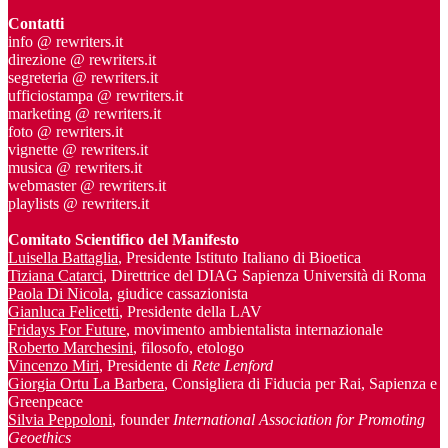
Contatti
info @ rewriters.it
direzione @ rewriters.it
segreteria @ rewriters.it
ufficiostampa @ rewriters.it
marketing @ rewriters.it
foto @ rewriters.it
vignette @ rewriters.it
musica @ rewriters.it
webmaster @ rewriters.it
playlists @ rewriters.it
Comitato Scientifico del Manifesto
Luisella Battaglia
, Presidente Istituto Italiano di Bioetica
Tiziana Catarci
, Direttrice del DIAG Sapienza Università di Roma
Paola Di Nicola
, giudice cassazionista
Gianluca Felicetti
, Presidente della LAV
Fridays For Future
, movimento ambientalista internazionale
Roberto Marchesini
, filosofo, etologo
Vincenzo Miri
, Presidente di
Rete Lenford
Giorgia Ortu La Barbera
, Consigliera di Fiducia per Rai, Sapienza e
Greenpeace
Silvia Peppoloni
, founder
International Association for Promoting
Geoethics