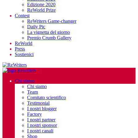
Edizione 2020
ReWorld Prize
Contest
ReWriters Game-changer
Daily Pic
La vignetta del giorno
Premio Crumb Gallery
ReWorld
Press
Sostienici
Chi siamo
Chi siamo
Team
Comitato scientifico
Testimonial
I nostri blogger
Factory
I nostri partner
I nostri sponsor
I nostri canali
Shop