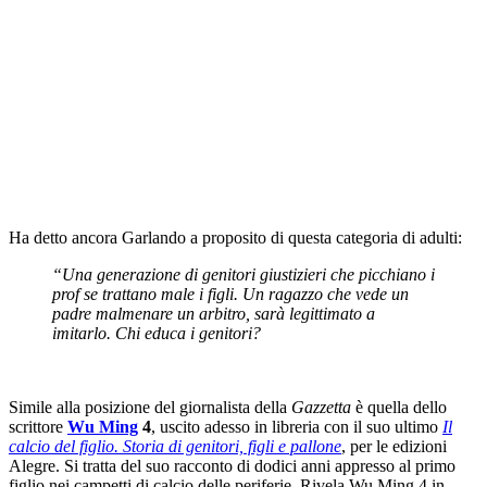
Ha detto ancora Garlando a proposito di questa categoria di adulti:
“Una generazione di genitori giustizieri che picchiano i
prof se trattano male i figli. Un ragazzo che vede un
padre malmenare un arbitro, sarà legittimato a
imitarlo. Chi educa i genitori?
Simile alla posizione del giornalista della
Gazzetta
è quella dello
scrittore
Wu Ming
4
, uscito adesso in libreria con il suo ultimo
I
l
calcio del figlio. Storia di genitori, figli e pallone
, per le edizioni
Alegre. Si tratta del suo racconto di dodici anni appresso al primo
figlio nei campetti di calcio delle periferie. Rivela Wu Ming 4 in