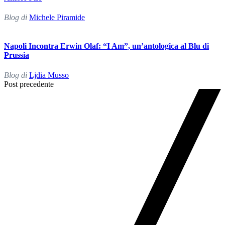
Blog di
Michele Piramide
Napoli Incontra Erwin Olaf: “I Am”, un’antologica al Blu di
Prussia
Blog di
Ljdia Musso
Post
Post precedente
Navigation