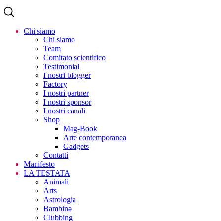
Chi siamo
Chi siamo
Team
Comitato scientifico
Testimonial
I nostri blogger
Factory
I nostri partner
I nostri sponsor
I nostri canali
Shop
Mag-Book
Arte contemporanea
Gadgets
Contatti
Manifesto
LA TESTATA
Animali
Arts
Astrologia
Bambinə
Clubbing