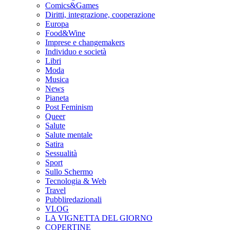
Comics&Games
Diritti, integrazione, cooperazione
Europa
Food&Wine
Imprese e changemakers
Individuo e società
Libri
Moda
Musica
News
Pianeta
Post Feminism
Queer
Salute
Salute mentale
Satira
Sessualità
Sport
Sullo Schermo
Tecnologia & Web
Travel
Pubbliredazionali
VLOG
LA VIGNETTA DEL GIORNO
COPERTINE