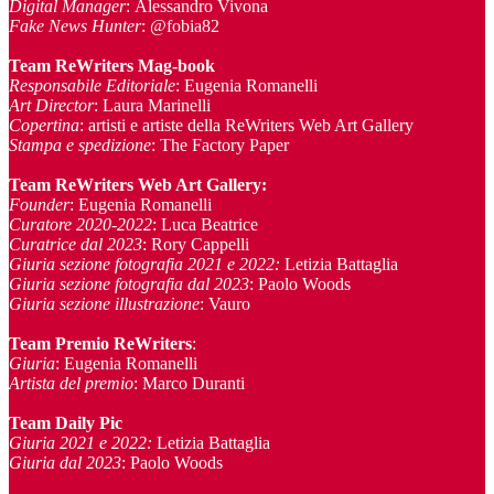
Digital Manager
: Alessandro Vivona
Fake News Hunter
: @fobia82
Team
ReWriters Mag-book
Responsabile Editoriale
: Eugenia Romanelli
Art Director
: Laura Marinelli
Copertina
: artisti e artiste della ReWriters Web Art Gallery
Stampa e spedizione
: The Factory Paper
Team ReWriters Web Art Gallery
:
Founder
: Eugenia Romanelli
Curatore 2020-2022
: Luca Beatrice
Curatrice dal 2023
: Rory Cappelli
Giuria sezione fotografia 2021 e 2022:
Letizia Battaglia
Giuria sezione fotografia dal 2023
: Paolo Woods
Giuria sezione illustrazione
: Vauro
Team Premio ReWriters
:
Giuria
: Eugenia Romanelli
Artista del premio
: Marco Duranti
Team Daily Pic
Giuria 2021 e 2022:
Letizia Battaglia
Giuria dal 2023
: Paolo Woods