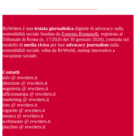
_________________________
ReWriters è una
testata giornalistica
digitale di advocacy sulla
sostenibilità sociale fondata da
Eugenia Romanelli
, registrata al
Tribunale di Roma (n. 17/2020 del 30 gennaio 2020), costruita sul
modello di
media civico
per fare
advocacy journalism
sulla
sostenibilità sociale, edita da ReWorld, startup innovativa a
vocazione sociale.
Contatti
info @ rewriters.it
direzione @ rewriters.it
segreteria @ rewriters.it
ufficiostampa @ rewriters.it
marketing @ rewriters.it
foto @ rewriters.it
vignette @ rewriters.it
musica @ rewriters.it
webmaster @ rewriters.it
playlists @ rewriters.it