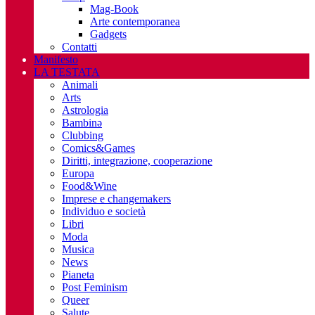
Mag-Book
Arte contemporanea
Gadgets
Contatti
Manifesto
LA TESTATA
Animali
Arts
Astrologia
Bambinə
Clubbing
Comics&Games
Diritti, integrazione, cooperazione
Europa
Food&Wine
Imprese e changemakers
Individuo e società
Libri
Moda
Musica
News
Pianeta
Post Feminism
Queer
Salute