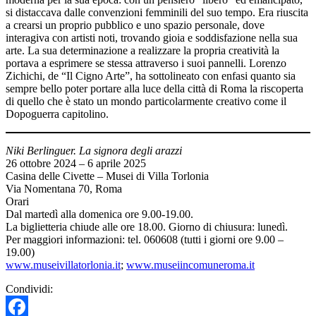
si distaccava dalle convenzioni femminili del suo tempo. Era riuscita
a crearsi un proprio pubblico e uno spazio personale, dove
interagiva con artisti noti, trovando gioia e soddisfazione nella sua
arte. La sua determinazione a realizzare la propria creatività la
portava a esprimere se stessa attraverso i suoi pannelli. Lorenzo
Zichichi, de “Il Cigno Arte”, ha sottolineato con enfasi quanto sia
sempre bello poter portare alla luce della città di Roma la riscoperta
di quello che è stato un mondo particolarmente creativo come il
Dopoguerra capitolino.
Niki Berlinguer. La signora degli arazzi
26 ottobre 2024 – 6 aprile 2025
Casina delle Civette – Musei di Villa Torlonia
Via Nomentana 70, Roma
Orari
Dal martedì alla domenica ore 9.00-19.00.
La biglietteria chiude alle ore 18.00. Giorno di chiusura: lunedì.
Per maggiori informazioni: tel. 060608 (tutti i giorni ore 9.00 –
19.00)
www.museivillatorlonia.it
;
www.museiincomuneroma.it
Condividi: