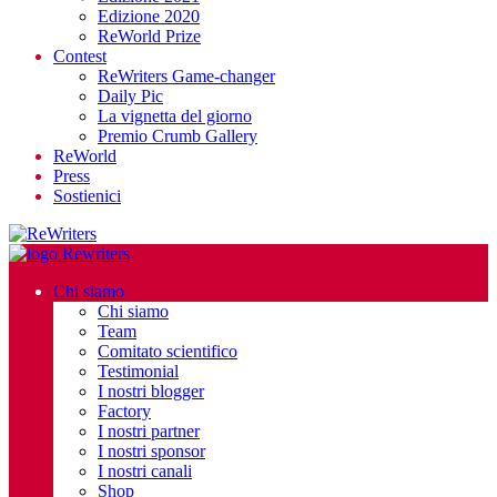
Edizione 2020
ReWorld Prize
Contest
ReWriters Game-changer
Daily Pic
La vignetta del giorno
Premio Crumb Gallery
ReWorld
Press
Sostienici
Chi siamo
Chi siamo
Team
Comitato scientifico
Testimonial
I nostri blogger
Factory
I nostri partner
I nostri sponsor
I nostri canali
Shop