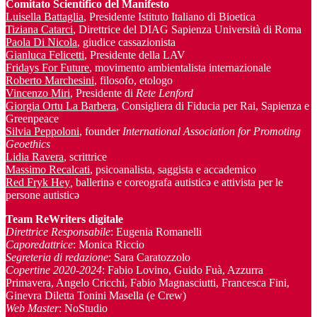
Comitato Scientifico del Manifesto
Luisella Battaglia
, Presidente Istituto Italiano di Bioetica
Tiziana Catarci
, Direttrice del DIAG Sapienza Università di Roma
Paola Di Nicola
, giudice cassazionista
Gianluca Felicetti
, Presidente della LAV
Fridays For Future
, movimento ambientalista internazionale
Roberto Marchesini
, filosofo, etologo
Vincenzo Miri
, Presidente di
Rete Lenford
Giorgia Ortu La Barbera
, Consigliera di Fiducia per Rai, Sapienza e
Greenpeace
Silvia Peppoloni
, founder
International Association for Promoting
Geoethics
Lidia Ravera
, scrittrice
Massimo Recalcati
, psicoanalista, saggista e accademico
Red Fryk Hey
,
ballerinə e coreografa autisticə e attivista per le
persone autisticə
Team ReWriters digitale
Direttrice Responsabile
: Eugenia Romanelli
Caporedattrice
: Monica Riccio
Segreteria di redazione
: Sara Caratozzolo
Copertine 2020-2024
: Fabio Lovino, Guido Fuà, Azzurra
Primavera, Angelo Cricchi, Fabio Magnasciutti, Francesca Fini,
Ginevra Diletta Tonini Masella (e Crew)
Web Master
: NoStudio