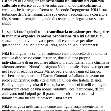
Gli arazzi di Berlinguer
rappresentano un unicum nel contesto
culturale e storico
in cui è vissuta, quel mondo particolarmente
creativo che ha segnato Roma nel Secondo Dopoguerra. Niki è stata
testimone dell’arte italiana della sua epoca, raccontandola con ago e
filo, strumenti semplici in grado di creare opere legate a un sapere
antico.
L’esposizione è quindi
una straordinaria occasione per riscoprire
in maniera organica l’enorme produzione di Niki Berlinguer
,
sparsa in mille rivoli in varie personali e collettive per oltre
quarant’anni, dal 1952 fino al 1994, anno della sua scomparsa.
Niki Berlinguer ha sempre mantenuto vivo il concetto di autonomia
creativa di se stessa come tessitrice, dotata di una propria
individualità e di un peculiare alfabeto grafico. La famiglia chiamava
affettuosamente “Ninna” la signora Niki, la quale, dopo aver sposato
nel 1950 in seconde nozze Mario, padre di Giovanni ed Enrico,
celeberrimo segretario del Partito Comunista Italiano, ha avuto un
ruolo significativo nella vita di tutti i figli dei due fratelli. Bianca
Berlinguer, primogenita di Enrico, ha respirato coi fratelli e i cugini
l’atmosfera creata da una nonna “adottiva” così particolare, da cui
andavano tutti i nipoti per il pranzo domenicale e con cui si
intrattenevano mentre lei tesseva i suoi arazzi.
Niki emergeva nella sua vita come una figura sorprendentemente
moderna per la sua epoca: con un pensiero “libero” ed emancipato,