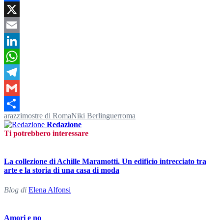
Facebook
X
Email
LinkedIn
WhatsApp
Telegram
Gmail
arazzi
mostre di Roma
Niki Berlinguer
roma
Condividi
Redazione
Ti potrebbero interessare
La collezione di Achille Maramotti. Un edificio intrecciato tra
arte e la storia di una casa di moda
Blog di
Elena Alfonsi
Amori e no