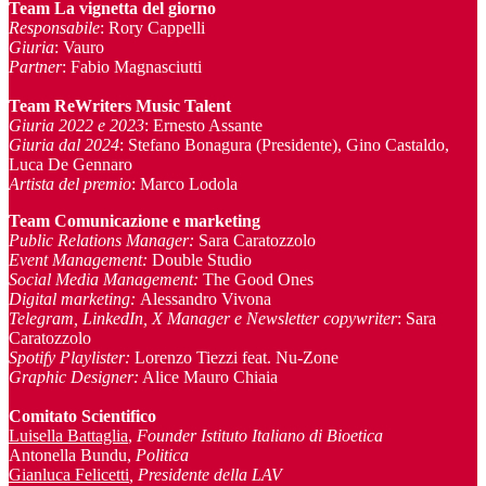
Team La vignetta del giorno
Responsabile
: Rory Cappelli
Giuria
: Vauro
Partner
: Fabio Magnasciutti
Team ReWriters Music Talent
Giuria 2022 e 2023
: Ernesto Assante
Giuria dal 2024
: Stefano Bonagura (Presidente), Gino Castaldo,
Luca De Gennaro
Artista del premio
: Marco Lodola
Team Comunicazione e marketing
Public Relations Manager
:
Sara Caratozzolo
Event Management
:
Double Studio
Social Media Management:
The Good Ones
Digital marketing:
Alessandro Vivona
Telegram, LinkedIn, X Manager
e Newsletter copywriter
: Sara
Caratozzolo
Spotify Playlister:
Lorenzo Tiezzi feat. Nu-Zone
Graphic Designer:
Alice Mauro Chiaia
Comitato Scientifico
Luisella Battaglia
,
Founder Istituto Italiano di Bioetica
Antonella Bundu,
Politica
Gianluca Felicetti
, Presidente della LAV