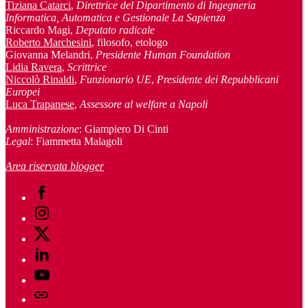
Tiziana Catarci
,
Direttrice del Dipartimento di Ingegneria
Informatica, Automatica e Gestionale La Sapienza
Riccardo Magi,
Deputato radicale
Roberto Marchesini
, filosofo, etologo
Giovanna Melandri,
Presidente Human Foundation
Lidia Ravera
,
Scrittrice
Niccolò Rinaldi
,
Funzionario UE
,
Presidente dei Repubblicani
Europei
Luca Trapanese
,
Assessore al welfare a Napoli
Amministrazione
: Giampiero Di Cinti
Legal
: Fiammetta Malagoli
Area riservata blogger
Facebook
Instagram
Twitter
Linkedin
Youtube
Telegram