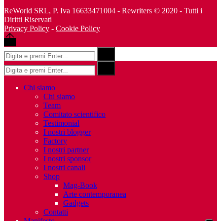
ReWorld SRL, P. Iva 16633471004 - Rewriters © 2020 - Tutti i
Diritti Riservati
Privacy Policy
-
Cookie Policy
Back
to
Risultati
Search
top
per:
Risultati
Search
per:
Chi siamo
Chi siamo
Team
Comitato scientifico
Testimonial
I nostri blogger
Factory
I nostri partner
I nostri sponsor
I nostri canali
Shop
Mag-Book
Arte contemporanea
Gadgets
Contatti
Manifesto