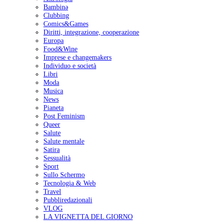
Bambinə
Clubbing
Comics&Games
Diritti, integrazione, cooperazione
Europa
Food&Wine
Imprese e changemakers
Individuo e società
Libri
Moda
Musica
News
Pianeta
Post Feminism
Queer
Salute
Salute mentale
Satira
Sessualità
Sport
Sullo Schermo
Tecnologia & Web
Travel
Pubbliredazionali
VLOG
LA VIGNETTA DEL GIORNO