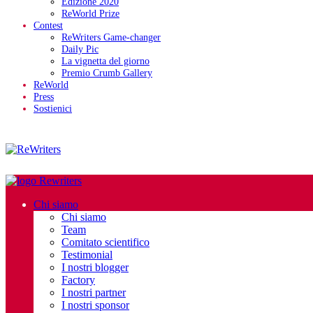
Edizione 2020
ReWorld Prize
Contest
ReWriters Game-changer
Daily Pic
La vignetta del giorno
Premio Crumb Gallery
ReWorld
Press
Sostienici
Chi siamo
Chi siamo
Team
Comitato scientifico
Testimonial
I nostri blogger
Factory
I nostri partner
I nostri sponsor