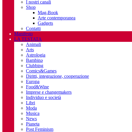
I nostri canali
Shop
Mag-Book
Arte contemporanea
Gadgets
Contatti
Manifesto
LA TESTATA
Animali
Arts
Astrologia
Bambinə
Clubbing
Comics&Games
Diritti, integrazione, cooperazione
Europa
Food&Wine
Imprese e changemakers
Individuo e società
Libri
Moda
Musica
News
Pianeta
Post Feminism