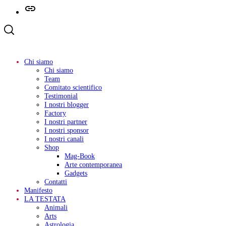
Telegram
Chi siamo
Chi siamo
Team
Comitato scientifico
Testimonial
I nostri blogger
Factory
I nostri partner
I nostri sponsor
I nostri canali
Shop
Mag-Book
Arte contemporanea
Gadgets
Contatti
Manifesto
LA TESTATA
Animali
Arts
Astrologia