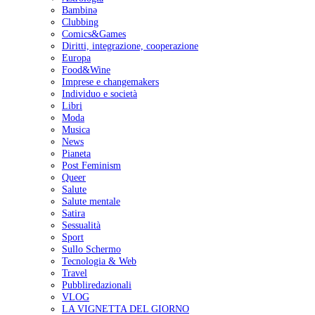
Bambinə
Clubbing
Comics&Games
Diritti, integrazione, cooperazione
Europa
Food&Wine
Imprese e changemakers
Individuo e società
Libri
Moda
Musica
News
Pianeta
Post Feminism
Queer
Salute
Salute mentale
Satira
Sessualità
Sport
Sullo Schermo
Tecnologia & Web
Travel
Pubbliredazionali
VLOG
LA VIGNETTA DEL GIORNO