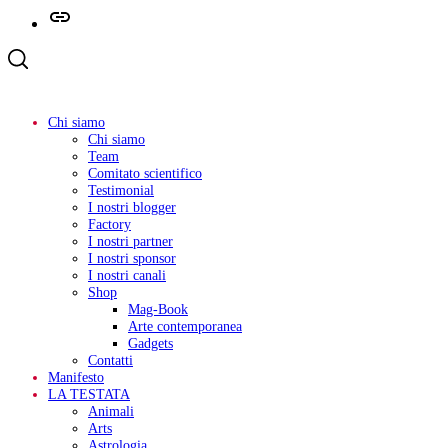
Telegram
Chi siamo
Chi siamo
Team
Comitato scientifico
Testimonial
I nostri blogger
Factory
I nostri partner
I nostri sponsor
I nostri canali
Shop
Mag-Book
Arte contemporanea
Gadgets
Contatti
Manifesto
LA TESTATA
Animali
Arts
Astrologia