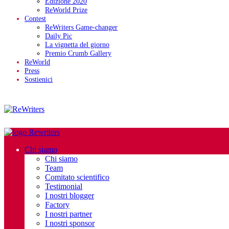
Edizione 2020
ReWorld Prize
Contest
ReWriters Game-changer
Daily Pic
La vignetta del giorno
Premio Crumb Gallery
ReWorld
Press
Sostienici
Chi siamo
Chi siamo
Team
Comitato scientifico
Testimonial
I nostri blogger
Factory
I nostri partner
I nostri sponsor