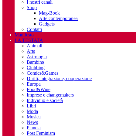
I nostri canali
Shop
Mag-Book
Arte contemporanea
Gadgets
Contatti
Manifesto
LA TESTATA
Animali
Arts
Astrologia
Bambinə
Clubbing
Comics&Games
Diritti, integrazione, cooperazione
Europa
Food&Wine
Imprese e changemakers
Individuo e società
Libri
Moda
Musica
News
Pianeta
Post Feminism